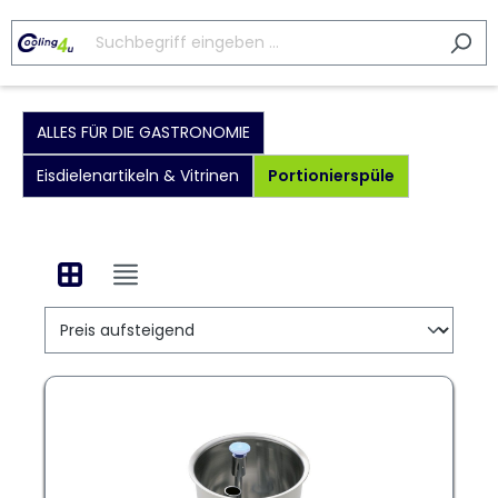
ALLES FÜR DIE GASTRONOMIE
Eisdielenartikeln & Vitrinen
Portionierspüle