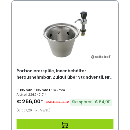
Portioniererspüle, Innenbehälter
herausnehmbar, Zulauf über Standventil, Nr.
20
B: 195 mm T: 195 mm H: 145 mm
Artikel: 226.7401014
€ 256,00*
Sie sparen: € 64,00
UVP € 320,00*
(€ 307,20 inkl. MwSt.)