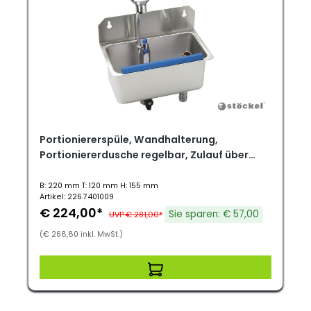
Portioniererspüle, Wandhalterung,
Portioniererdusche regelbar, Zulauf über
Kugelhahn, Nr. 15/16
B: 220 mm T: 120 mm H: 155 mm
Artikel: 226.7401009
€ 224,00*
Sie sparen: € 57,00
UVP € 281,00*
(€ 268,80 inkl. MwSt.)