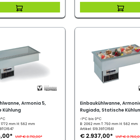
hlwanne, Armonia 5,
Einbaukühlwanne, Armoni
e Kühlung
Rugiada, Statische Kühlu
0°C
-1°C bis 0°C
: 1772 mm H: 562 mm
B: 2062 mm T: 750 mm H: 562 mm
.39TO1547
Artikel: S19.39TO1561
6,00*
€ 2.937,00*
UVP € 3.710,00*
UVP € 3.760,0