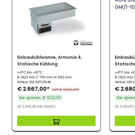
Einbaukühlwanne, Armonia 4,
Einbaukü
Statische Kühlung
Statisch
+4°C bis +10°C
+4°C bis +1
B: 1422 mm T: 750 mm H: 562 mm
B: 1422 mm 
Artikel: S19.39TO1546
Artikel: S19.
€ 2.667,00*
€ 2.68
UVP € 3.590,00*
Sie sparen: € 923,00
Sie spar
(€ 3.200,40 inkl. MwSt.)
(€ 3.216,00 i