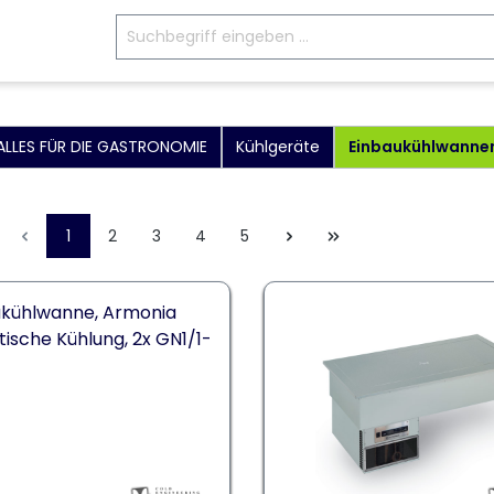
ALLES FÜR DIE GASTRONOMIE
Kühlgeräte
Einbaukühlwanne
1
2
3
4
5