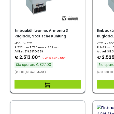
Einbaukühlwanne, Armonia 3
Einbaukü
Rugiada, Statische Kühlung
Rugiada,
-1°C bis 0°C
-1°C bis 0°
B: 1122 mm T: 750 mm H: 562 mm
B: 1422 mm 
Artikel: S19.39TO1559
Artikel: S19
€ 2.513,00*
€ 2.52
UVP € 3.340,00*
Sie sparen: € 827,00
Sie spar
(€ 3.015,60 inkl. MwSt.)
(€ 3.030,00 