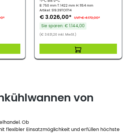
-1°C bis 0°C
B: 750 mm T: 1422 mm H: 1154 mm
Artikel: S19.39TO1714
€ 3.026,00*
00*
UVP € 4.170,00*
Sie sparen: € 1.144,00
(€ 3.631,20 inkl. MwSt.)
enkühlwannen von
zelhandel. Ob
it flexibler Einsatzmöglichkeit und erfüllen höchste