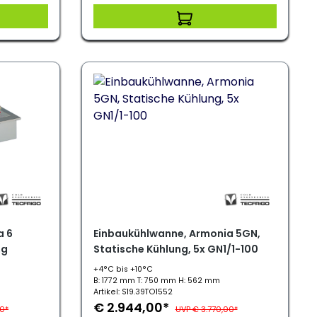
a 6
Einbaukühlwanne, Armonia 5GN,
ng
Statische Kühlung, 5x GN1/1-100
+4°C bis +10°C
B: 1772 mm T: 750 mm H: 562 mm
Artikel: S19.39TO1552
€ 2.944,00*
0*
UVP € 3.770,00*