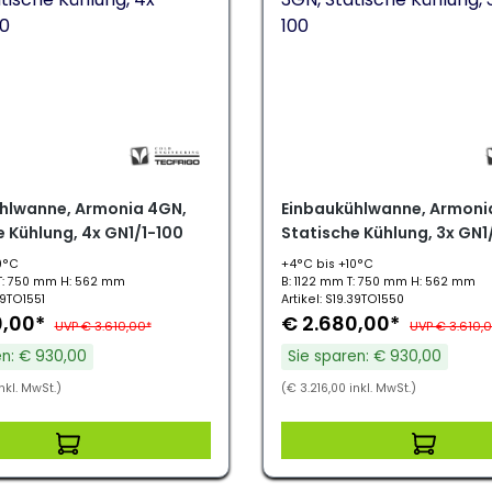
hlwanne, Armonia 4GN,
Einbaukühlwanne, Armoni
e Kühlung, 4x GN1/1-100
Statische Kühlung, 3x GN1
0°C
+4°C bis +10°C
T: 750 mm H: 562 mm
B: 1122 mm T: 750 mm H: 562 mm
39TO1551
Artikel: S19.39TO1550
0,00*
€ 2.680,00*
UVP € 3.610,00*
UVP € 3.610,
en: € 930,00
Sie sparen: € 930,00
nkl. MwSt.)
(€ 3.216,00 inkl. MwSt.)