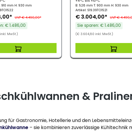
19°C
+4°C bis +10°C
: 910 mm H: 930 mm
B: 528 mm T: 900 mm H: 930 mm
.39TO1522
Artikel: S19.39TO1521
4,00*
€ 3.004,00*
UVP € 4.490,00*
UVP € 4.490,
n: € 1.486,00
Sie sparen: € 1.486,00
inkl. MwSt.)
(€ 3.604,80 inkl. MwSt.)
schkühlwannen & Pralin
ung für Gastronomie, Hotellerie und den Lebensmittelein
enkühlwanne
– sie kombinieren zuverlässige Kühltechnik m