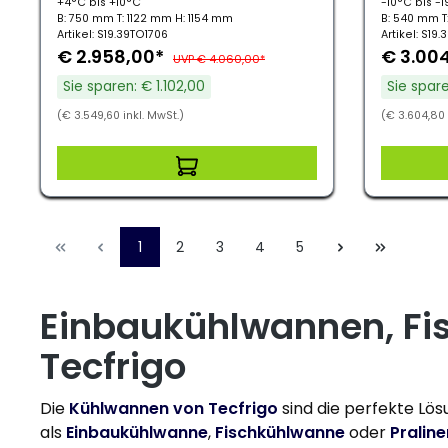
+4°C bis +10°C
-10°C bis -
B: 750 mm T: 1122 mm H: 1154 mm
B: 540 mm T
Artikel: S19.39TO1706
Artikel: S19
€ 2.958,00*
€ 3.00
UVP € 4.060,00*
Sie sparen: € 1.102,00
Sie spare
(€ 3.549,60 inkl. MwSt.)
(€ 3.604,80 
1
2
3
4
5
Einbaukühlwannen, Fi
Tecfrigo
Die
Kühlwannen von Tecfrigo
sind die perfekte Lös
als
Einbaukühlwanne
,
Fischkühlwanne
oder
Pralin