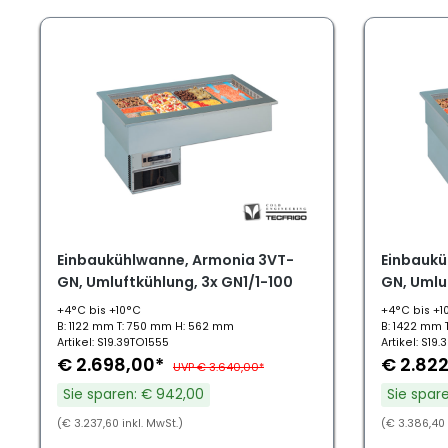
Einbaukühlwanne, Armonia 3VT-
Einbaukü
GN, Umluftkühlung, 3x GN1/1-100
GN, Umlu
+4°C bis +10°C
+4°C bis +1
B: 1122 mm T: 750 mm H: 562 mm
B: 1422 mm 
Artikel: S19.39TO1555
Artikel: S19
€ 2.698,00*
€ 2.82
UVP € 3.640,00*
Sie sparen: € 942,00
Sie spare
(€ 3.237,60 inkl. MwSt.)
(€ 3.386,40 