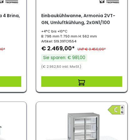
 4 Brina,
Einbaukühlwanne, Armonia 2VT-
GN, Umluftkühlung, 2xGN1/100
+4°C bis +10°C
B: 798 mm T: 750 mm H: 562 mm
Artikel: S19.39TO1554
€ 2.469,00*
00*
UVP € 3.450,00*
Sie sparen: € 981,00
(€ 2.962,80 inkl. MwSt.)