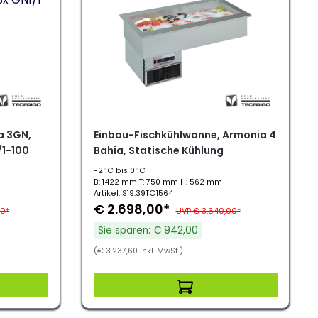
a 3GN,
Einbau-Fischkühlwanne, Armonia 4
/1-100
Bahia, Statische Kühlung
-2°C bis 0°C
B: 1422 mm T: 750 mm H: 562 mm
Artikel: S19.39TO1564
€ 2.698,00*
00*
UVP € 3.640,00*
Sie sparen: € 942,00
(€ 3.237,60 inkl. MwSt.)