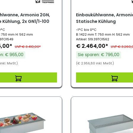
hlwanne, Armonia 2GN,
Einbaukühlwanne, Armonia
e Kühlung, 2x GN1/1-100
Statische Kühlung
0°C
-1°C bis 0°C
T: 750 mm H: 562 mm
B: 1422 mm T: 750 mm H: 562 mm
.39TO1549
Artikel: S19.39TO1562
5,00*
€ 2.464,00*
UVP € 3.410,00*
UVP € 3.260,
en: € 965,00
Sie sparen: € 796,00
inkl. MwSt.)
(€ 2.956,80 inkl. MwSt.)