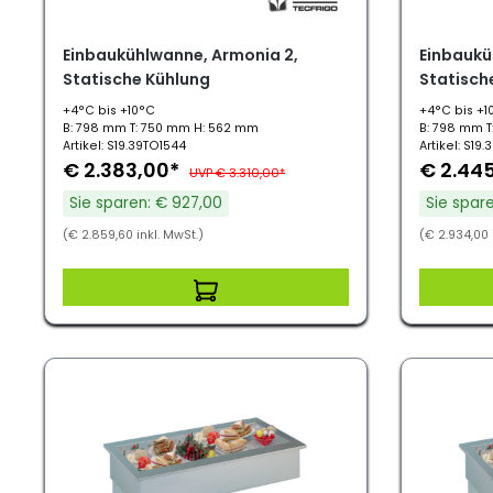
Einbaukühlwanne, Armonia 2,
Einbaukü
Statische Kühlung
Statisch
+4°C bis +10°C
+4°C bis +1
B: 798 mm T: 750 mm H: 562 mm
B: 798 mm 
Artikel: S19.39TO1544
Artikel: S19
€ 2.383,00*
€ 2.44
UVP € 3.310,00*
Sie sparen: € 927,00
Sie spar
(€ 2.859,60 inkl. MwSt.)
(€ 2.934,00 