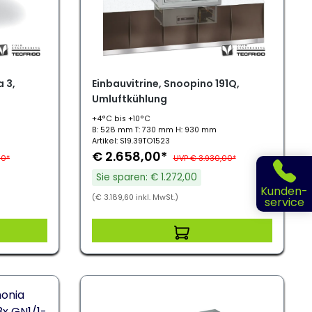
 3,
Einbauvitrine, Snoopino 191Q,
Umluftkühlung
+4°C bis +10°C
B: 528 mm T: 730 mm H: 930 mm
Artikel: S19.39TO1523
€ 2.658,00*
00*
UVP € 3.930,00*
Sie sparen: € 1.272,00
Kunden-
(€ 3.189,60 inkl. MwSt.)
service