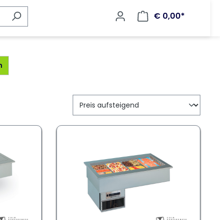
€ 0,00*
n