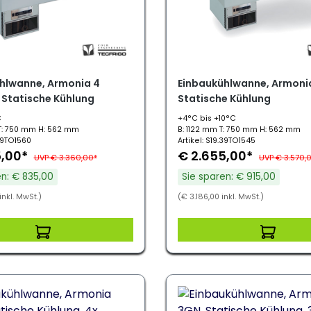
hlwanne, Armonia 4
Einbaukühlwanne, Armonia
 Statische Kühlung
Statische Kühlung
C
+4°C bis +10°C
T: 750 mm H: 562 mm
B: 1122 mm T: 750 mm H: 562 mm
.39TO1560
Artikel: S19.39TO1545
5,00*
€ 2.655,00*
UVP € 3.360,00*
UVP € 3.570,
en: € 835,00
Sie sparen: € 915,00
inkl. MwSt.)
(€ 3.186,00 inkl. MwSt.)