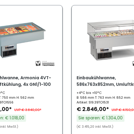
hlwanne, Armonia 4VT-
Einbaukühlwanne,
ftkühlung, 4x GN1/1-100
586x763x852mm, Umluftk
Armonia 64.1 Teka
0°C
+4°C bis +10°C
T: 750 mm H: 562 mm
B: 586 mm T: 763 mm H: 852 mm
.39TO1556
Artikel: S19.39TO1531
2,00*
€ 2.846,00*
UVP € 3.840,00*
UVP € 4.150,
n: € 1.018,00
Sie sparen: € 1.304,00
inkl. MwSt.)
(€ 3.415,20 inkl. MwSt.)