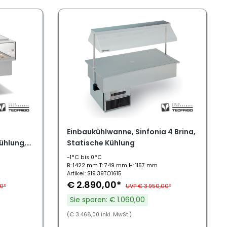
Einbaukühlwanne, Sinfonia 4 Brina,
ühlung,
Statische Kühlung
-1°C bis 0°C
B: 1422 mm T: 749 mm H: 1157 mm
Artikel: S19.39TO1615
€ 2.890,00*
00*
UVP € 3.950,00*
Sie sparen: € 1.060,00
(€ 3.468,00 inkl. MwSt.)