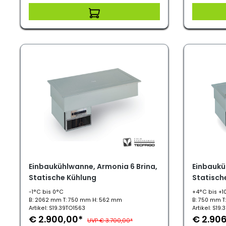
Einbaukühlwanne, Armonia 6 Brina,
Einbaukü
Statische Kühlung
Statisch
-1°C bis 0°C
+4°C bis +1
B: 2062 mm T: 750 mm H: 562 mm
B: 750 mm T
Artikel: S19.39TO1563
Artikel: S19
€ 2.900,00*
€ 2.90
UVP € 3.700,00*