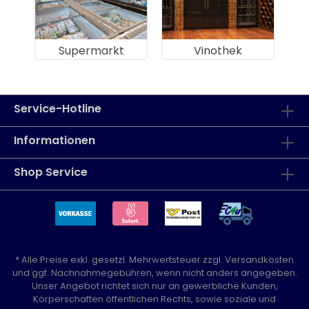
Supermarkt
Vinothek
Service-Hotline
Informationen
Shop Service
* Alle Preise exkl. gesetzl. Mehrwertsteuer zzgl.
Versandkosten
und ggf. Nachnahmegebühren, wenn nicht anders angegeben.
Unser Angebot richtet sich nur an gewerbliche Kunden,
Körperschaften öffentlichen Rechts, sowie soziale und