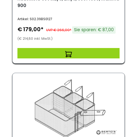
900
Artikel: S02.39BS0127
€ 179,00*
Sie sparen: € 87,00
UVP € 266,00*
(€ 214,80 inkl. MwSt.)