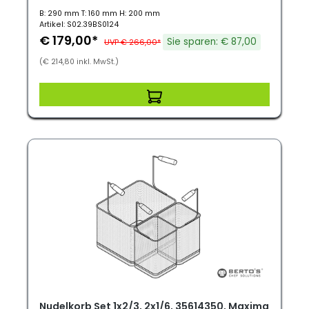
B: 290 mm T: 160 mm H: 200 mm
Artikel: S02.39BS0124
€ 179,00*
Sie sparen: € 87,00
UVP € 266,00*
(€ 214,80 inkl. MwSt.)
Nudelkorb Set 1x2/3, 2x1/6, 35614350, Maxima