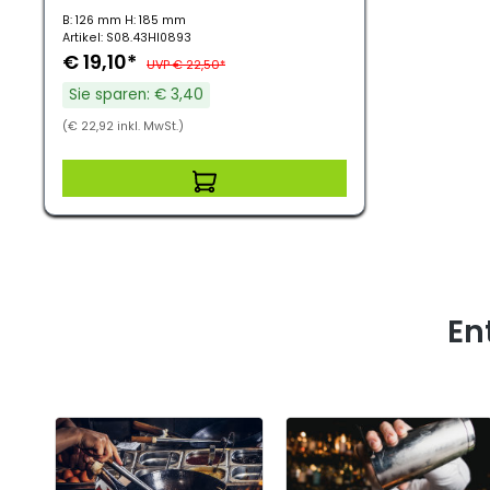
B: 126 mm H: 185 mm
Artikel: S08.43HI0893
€ 19,10*
UVP € 22,50*
Sie sparen: € 3,40
(€ 22,92 inkl. MwSt.)
En