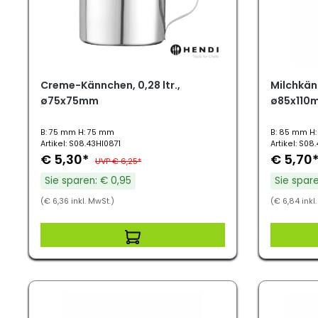
Creme-Kännchen, 0,28 ltr.,
Milchkänn
ø75x75mm
ø85x110
B: 75 mm H: 75 mm
B: 85 mm H:
Artikel: S08.43HI0871
Artikel: S08
€ 5,30*
€ 5,70
UVP € 6,25*
Sie sparen: € 0,95
Sie spare
(€ 6,36 inkl. MwSt.)
(€ 6,84 inkl