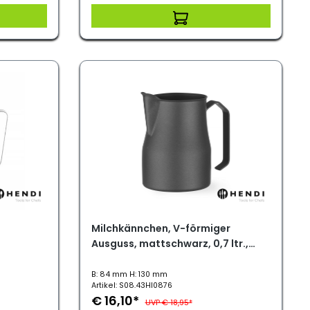
Milchkännchen, V-förmiger
Ausguss, mattschwarz, 0,7 ltr.,
ø84x130mm
B: 84 mm H: 130 mm
Artikel: S08.43HI0876
€ 16,10*
UVP € 18,95*