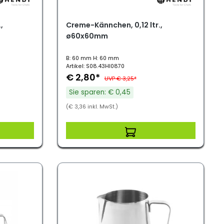
,
Creme-Kännchen, 0,12 ltr.,
ø60x60mm
B: 60 mm H: 60 mm
Artikel: S08.43HI0870
€ 2,80*
UVP € 3,25*
Sie sparen: € 0,45
(€ 3,36 inkl. MwSt.)