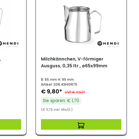
,
Milchkännchen, V-förmiger
Ausguss, 0,35 ltr., ø65x99mm
B: 65 mm H: 99 mm
Artikel: S08.43HI0875
€ 9,80*
UVP € 11,50*
Sie sparen: € 1,70
(€ 11,76 inkl. MwSt.)