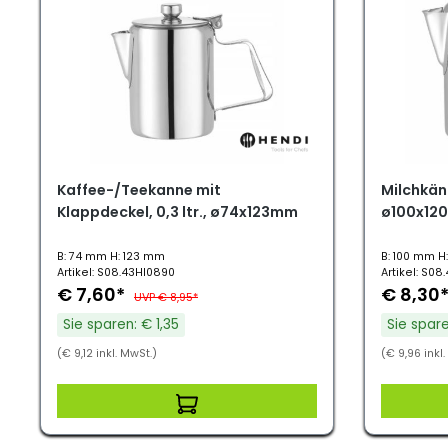
Kaffee-/Teekanne mit
Milchkänn
Klappdeckel, 0,3 ltr., ø74x123mm
ø100x12
B: 74 mm H: 123 mm
B: 100 mm H
Artikel: S08.43HI0890
Artikel: S08
€ 7,60*
€ 8,30
UVP € 8,95*
Sie sparen: € 1,35
Sie spare
(€ 9,12 inkl. MwSt.)
(€ 9,96 inkl