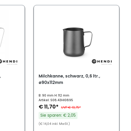
,
Milchkanne, schwarz, 0,6 ltr.,
ø90x112mm
B: 90 mm H: 112 mm
Artikel: S08.43HI0895
€ 11,70*
UVP € 13,75*
Sie sparen: € 2,05
(€ 14,04 inkl. MwSt.)