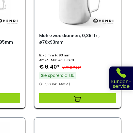
Mehrzweckkannen, 0,35 ltr.,
4x95mm
ø76x93mm
B: 76 mm H: 93 mm
Artikel: S08.43HI0879
€ 6,40*
UVP € 7,50*
Sie sparen: € 1,10
Kunden-
(€ 7,68 inkl. MwSt.)
service