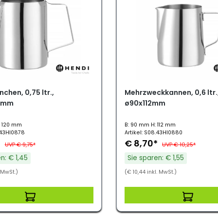
chen, 0,75 ltr.,
Mehrzweckkannen, 0,6 ltr.
0mm
ø90x112mm
: 120 mm
B: 90 mm H: 112 mm
.43HI0878
Artikel: S08.43HI0880
*
€ 8,70*
UVP € 9,75*
UVP € 10,25*
n: € 1,45
Sie sparen: € 1,55
. MwSt.)
(€ 10,44 inkl. MwSt.)