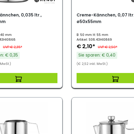
nnchen, 0,035 ltr.,
Creme-Kännchen, 0,07 ltr.
mm
ø50x55mm
: 40 mm
B: 50 mm H: 55 mm
8.43HI0868
Artikel: S08.43HI0869
*
€ 2,10*
UVP € 2,35*
UVP € 2,50*
n: € 0,35
Sie sparen: € 0,40
. MwSt.)
(€ 2,52 inkl. MwSt.)