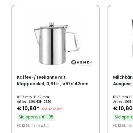
Kaffee-/Teekanne mit
Milchkän
Klappdeckel, 0,6 ltr., ø97x142mm
Ausguss, 
B: 97 mm H: 142 mm
B: 75 mm H: 
Artikel: S08.43HI0891
Artikel: S08
€ 10,80*
€ 10,8
UVP € 12,75*
Sie sparen: € 1,95
Sie spare
(€ 12,96 inkl. MwSt.)
(€ 12,96 inkl