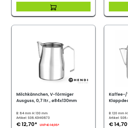
Milchkännchen, V-förmiger
Kaffee-/
Ausguss, 0,7 ltr., ø84x130mm
Klappdeck
B: 84 mm H: 130 mm
B: 120 mm H
Artikel: S08.43HI0873
Artikel: S08
€ 12,70*
€ 14,7
UVP € 14,95*