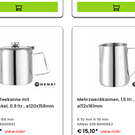
Teekanne mit
Mehrzweckkannen, 1,5 ltr.,
el, 0,9 ltr., ø120x158mm
ø112x161mm
: 158 mm
B: 112 mm H: 161 mm
.43HI0892
Artikel: S08.43HI0882
0*
€ 15,10*
UVP € 17,25*
UVP € 17,75*