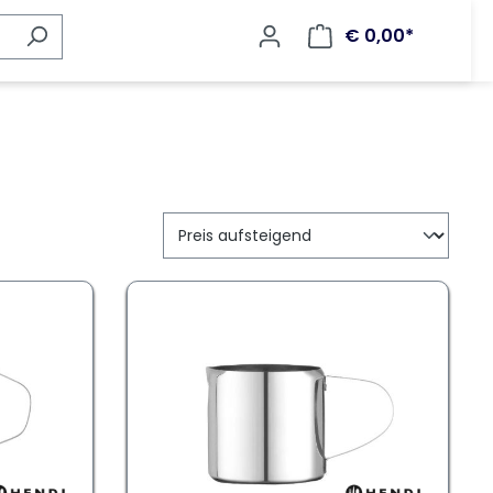
€ 0,00*