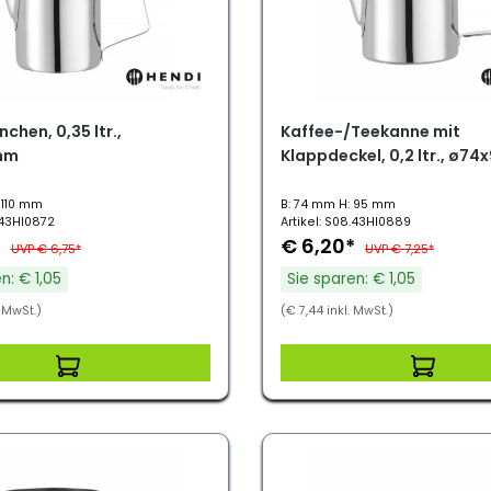
chen, 0,35 ltr.,
Kaffee-/Teekanne mit
mm
Klappdeckel, 0,2 ltr., ø7
 110 mm
B: 74 mm H: 95 mm
.43HI0872
Artikel: S08.43HI0889
*
€ 6,20*
UVP € 6,75*
UVP € 7,25*
n: € 1,05
Sie sparen: € 1,05
. MwSt.)
(€ 7,44 inkl. MwSt.)