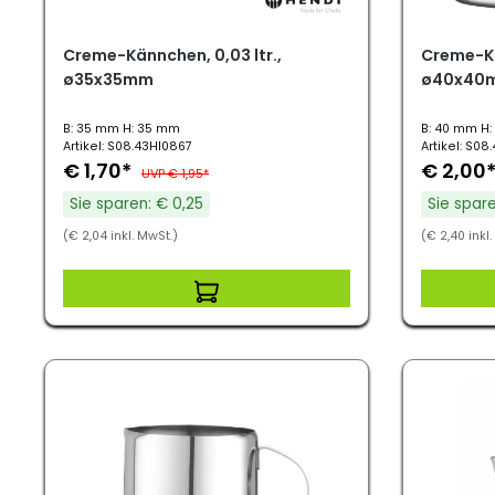
Creme-Kännchen, 0,03 ltr.,
Creme-Kä
ø35x35mm
ø40x40
B: 35 mm H: 35 mm
B: 40 mm H
Artikel: S08.43HI0867
Artikel: S0
€ 1,70*
€ 2,00
UVP € 1,95*
Sie sparen: € 0,25
Sie spare
(€ 2,04 inkl. MwSt.)
(€ 2,40 inkl