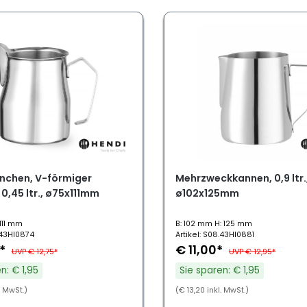
nchen, V-förmiger
Mehrzweckkannen, 0,9 ltr.
0,45 ltr., ø75x111mm
ø102x125mm
111 mm
B: 102 mm H: 125 mm
.43HI0874
Artikel: S08.43HI0881
0*
€ 11,00*
UVP € 12,75*
UVP € 12,95*
n: € 1,95
Sie sparen: € 1,95
. MwSt.)
(€ 13,20 inkl. MwSt.)