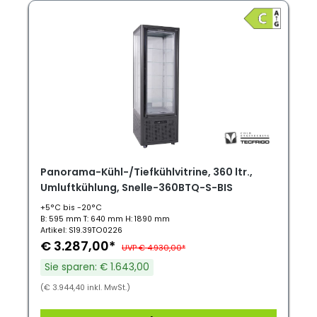
Panorama-Kühl-/Tiefkühlvitrine, 360 ltr.,
Umluftkühlung, Snelle-360BTQ-S-BIS
+5°C bis -20°C
B: 595 mm T: 640 mm H: 1890 mm
Artikel: S19.39TO0226
€ 3.287,00*
UVP € 4.930,00*
Sie sparen: € 1.643,00
(€ 3.944,40 inkl. MwSt.)