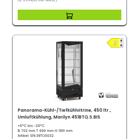
(€ 5.034,00 inkl. MwSt.)
Panorama-Kühl-/Tiefkühlvitrine, 450 ltr.,
Umluftkühlung, Marilyn 451BTQ.S.BIS
+5°C bis -20°C
B: 702 mm T: 690 mm H: 1910 mm
Artikel: S19.39TO0032