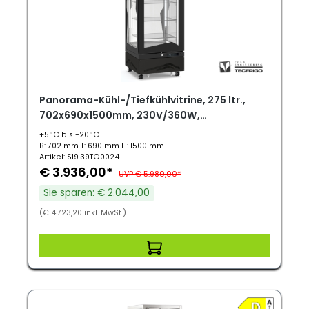
Panorama-Kühl-/Tiefkühlvitrine, 275 ltr.,
702x690x1500mm, 230V/360W,
Umluftkühlung, Marilyn 276BTQ.S.BIS
+5°C bis -20°C
B: 702 mm T: 690 mm H: 1500 mm
Artikel: S19.39TO0024
€ 3.936,00*
UVP € 5.980,00*
Sie sparen: € 2.044,00
(€ 4.723,20 inkl. MwSt.)