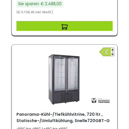
Sie sparen: € 2.488,00
(€ 5.738,40 inkl. MwSt.)
Panorama-Kühl-/Tiefkühlvitrine, 720 ltr.,
Statische-/Umluftkühlung, Snelle720GBT-G
-10°C bis -19°C | +4°C bis +10°C