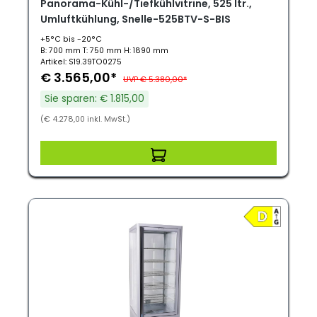
Panorama-Kühl-/Tiefkühlvitrine, 525 ltr.,
Umluftkühlung, Snelle-525BTV-S-BIS
+5°C bis -20°C
B: 700 mm T: 750 mm H: 1890 mm
Artikel: S19.39TO0275
€ 3.565,00*
UVP € 5.380,00*
Sie sparen: € 1.815,00
(€ 4.278,00 inkl. MwSt.)