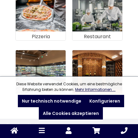
Pizzeria
Restaurant
Diese Website verwendet Cookies, um eine bestmögliche
Erfahrung bieten zu können.
Mehr Informationen ...
Supermarkt
Vinothek
Nur technisch notwendige
Konfigurieren
Alle Cookies akzeptieren
Service-Hotline