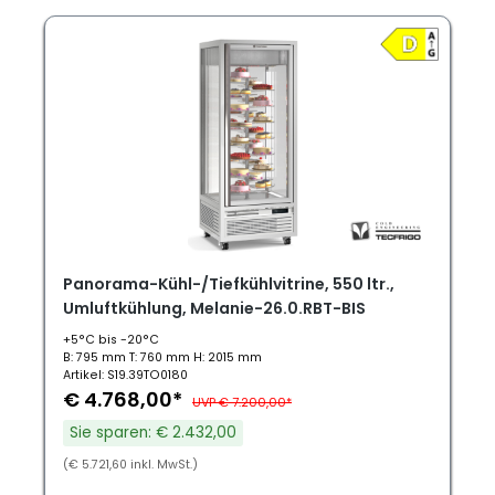
Panorama-Kühl-/Tiefkühlvitrine, 550 ltr.,
Umluftkühlung, Melanie-26.0.RBT-BIS
+5°C bis -20°C
B: 795 mm T: 760 mm H: 2015 mm
Artikel: S19.39TO0180
€ 4.768,00*
UVP € 7.200,00*
Sie sparen: € 2.432,00
(€ 5.721,60 inkl. MwSt.)