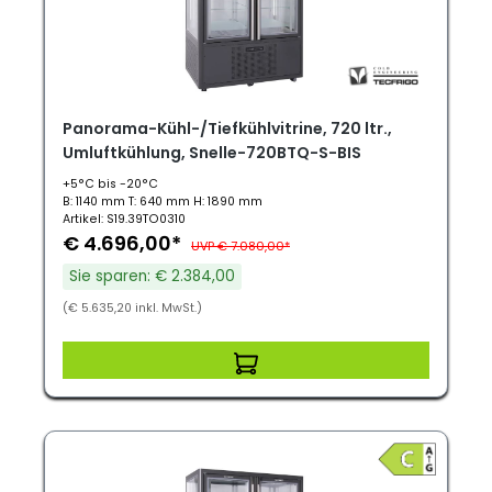
Panorama-Kühl-/Tiefkühlvitrine, 720 ltr.,
Umluftkühlung, Snelle-720BTQ-S-BIS
+5°C bis -20°C
B: 1140 mm T: 640 mm H: 1890 mm
Artikel: S19.39TO0310
€ 4.696,00*
UVP € 7.080,00*
Sie sparen: € 2.384,00
(€ 5.635,20 inkl. MwSt.)