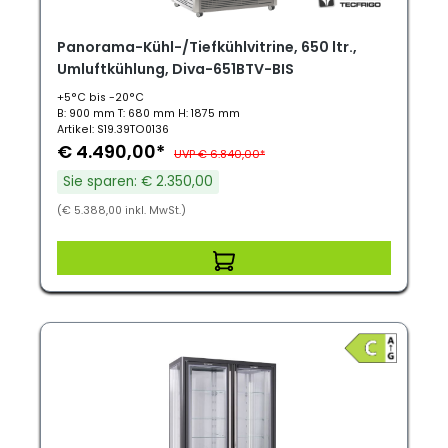
Panorama-Kühl-/Tiefkühlvitrine, 650 ltr.,
Umluftkühlung, Diva-651BTV-BIS
+5°C bis -20°C
B: 900 mm T: 680 mm H: 1875 mm
Artikel: S19.39TO0136
€ 4.490,00*
UVP € 6.840,00*
Sie sparen: € 2.350,00
(€ 5.388,00 inkl. MwSt.)