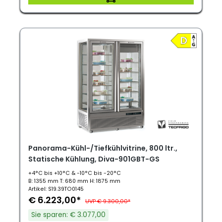
Panorama-Kühl-/Tiefkühlvitrine, 800 ltr.,
Statische Kühlung, Diva-901GBT-GS
+4°C bis +10°C & -10°C bis -20°C
B: 1355 mm T: 680 mm H: 1875 mm
Artikel: S19.39TO0145
€ 6.223,00*
UVP € 9.300,00*
Sie sparen: € 3.077,00