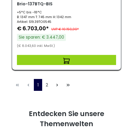
Brio-137BTQ-BIS
+5°C bis -18°C
B: 1347 mm T: 745 mm H: 1342 mm
Artikel: S19.39TO0545
€ 6.703,00*
UVP € 10.150,00*
Sie sparen: € 3.447,00
(€ 8.043,60 inkl. MwSt.)
1
2
Entdecken Sie unsere
Themenwelten