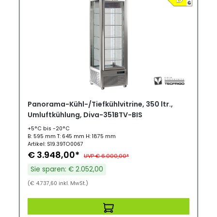
Panorama-Kühl-/Tiefkühlvitrine, 350 ltr.,
Umluftkühlung, Diva-351BTV-BIS
+5°C bis -20°C
B: 595 mm T: 645 mm H: 1875 mm
Artikel: S19.39TO0067
€ 3.948,00*
UVP € 6.000,00*
Sie sparen: € 2.052,00
(€ 4.737,60 inkl. MwSt.)