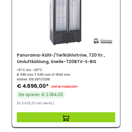
Panorama-Kühl-/Tiefkühlvitrine, 720 ltr.,
Umluftkühlung, Snelle-720BTV-S-BIS
+5°C bis -20°C
B: 1140 mm T: 640 mm H: 1890 mm
Artikel: S19.39TO0318
€ 4.696,00*
UVP € 7.080,00*
Sie sparen: € 2.384,00
(€ 5.635,20 inkl. MwSt.)