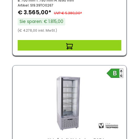
B: 700 mm T: 750 mm H: 1890 mm
Artikel: S19.39TO0267
€ 3.565,00*
UVP € 5.380,00*
Sie sparen: € 1.815,00
(€ 4.278,00 inkl. MwSt.)