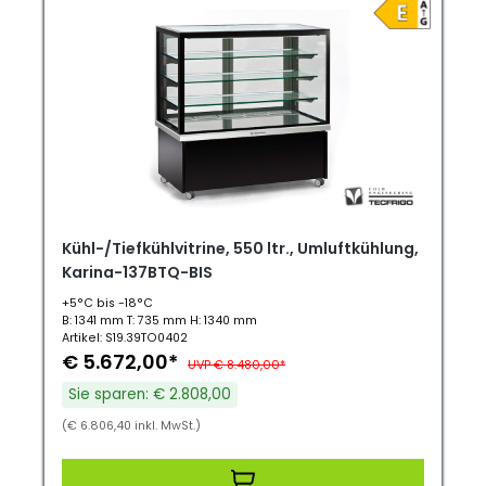
Kühl-/Tiefkühlvitrine, 550 ltr., Umluftkühlung,
Karina-137BTQ-BIS
+5°C bis -18°C
B: 1341 mm T: 735 mm H: 1340 mm
Artikel: S19.39TO0402
€ 5.672,00*
UVP € 8.480,00*
Sie sparen: € 2.808,00
(€ 6.806,40 inkl. MwSt.)