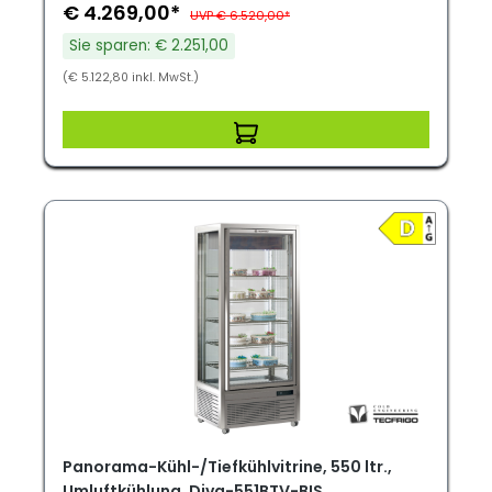
€ 4.269,00*
UVP € 6.520,00*
Sie sparen: € 2.251,00
(€ 5.122,80 inkl. MwSt.)
Panorama-Kühl-/Tiefkühlvitrine, 550 ltr.,
Umluftkühlung, Diva-551BTV-BIS