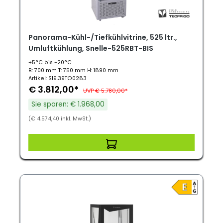
Panorama-Kühl-/Tiefkühlvitrine, 525 ltr.,
Umluftkühlung, Snelle-525RBT-BIS
+5°C bis -20°C
B: 700 mm T: 750 mm H: 1890 mm
Artikel: S19.39TO0283
€ 3.812,00*
UVP € 5.780,00*
Sie sparen: € 1.968,00
(€ 4.574,40 inkl. MwSt.)