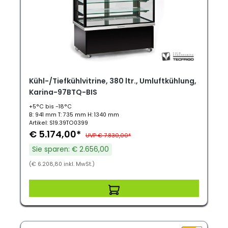
Kühl-/Tiefkühlvitrine, 380 ltr., Umluftkühlung,
Karina-97BTQ-BIS
+5°C bis -18°C
B: 941 mm T: 735 mm H: 1340 mm
Artikel: S19.39TO0399
€ 5.174,00*
UVP € 7.830,00*
Sie sparen: € 2.656,00
(€ 6.208,80 inkl. MwSt.)