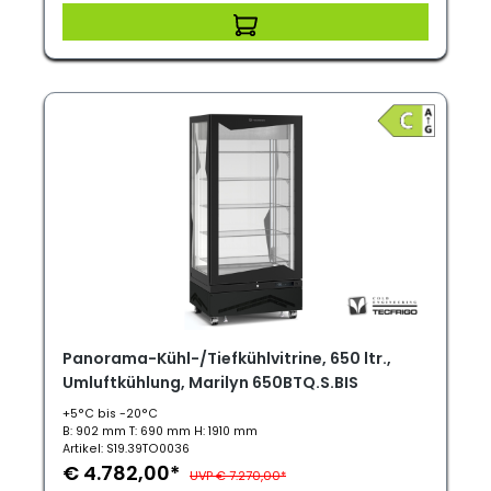
Panorama-Kühl-/Tiefkühlvitrine, 650 ltr.,
Umluftkühlung, Marilyn 650BTQ.S.BIS
+5°C bis -20°C
B: 902 mm T: 690 mm H: 1910 mm
Artikel: S19.39TO0036
€ 4.782,00*
UVP € 7.270,00*