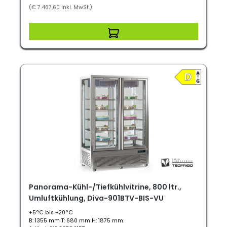
(€ 7.467,60 inkl. MwSt.)
Panorama-Kühl-/Tiefkühlvitrine, 800 ltr.,
Umluftkühlung, Diva-901BTV-BIS-VU
+5°C bis -20°C
B: 1355 mm T: 680 mm H: 1875 mm