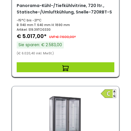
Panorama-Kühl-/Tiefkühlvitrine, 720 ltr.,
Statische-/Umluftkühlung, Snelle-720RBT-S
-15°C bis -21°C
B: 1140 mm T: 640 mm H: 1890 mm
Artikel: S19.39TO0330
€ 5.017,00*
UVP € 7.600,00*
Sie sparen: € 2.583,00
(€ 6.020,40 inkl. MwSt.)