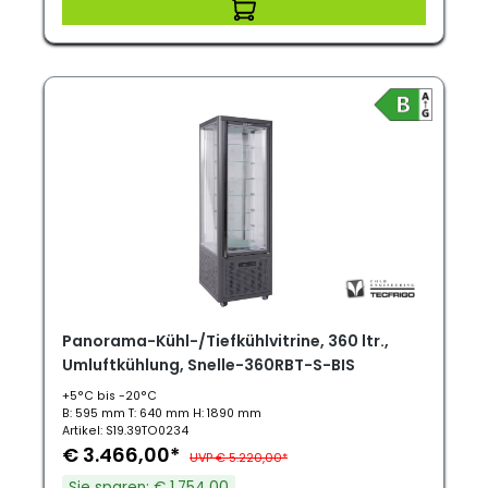
Panorama-Kühl-/Tiefkühlvitrine, 360 ltr.,
Umluftkühlung, Snelle-360RBT-S-BIS
+5°C bis -20°C
B: 595 mm T: 640 mm H: 1890 mm
Artikel: S19.39TO0234
€ 3.466,00*
UVP € 5.220,00*
Sie sparen: € 1.754,00