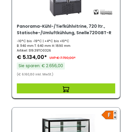
Panorama-Kühl-/Tiefkühlvitrine, 720 ltr.,
Statische-/Umluftkühlung, Snelle720GBT-R
-10°C bis -19°C | +4°C bis +10°C
B: 1140 mm T: 640 mm H: 1890 mm
Artikel: S19.39TO0326
€ 5.134,00*
UVP € 7.790,00*
Sie sparen: € 2.656,00
(€ 6.160,80 inkl. MwSt.)