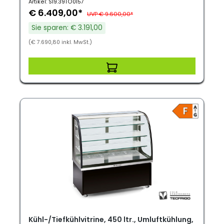
Artikel: S19.39TO0157
€ 6.409,00*
UVP € 9.600,00*
Sie sparen: € 3.191,00
(€ 7.690,80 inkl. MwSt.)
Kühl-/Tiefkühlvitrine, 450 ltr., Umluftkühlung,