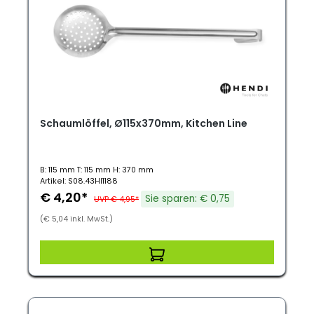
Schaumlöffel, Ø115x370mm, Kitchen Line
B: 115 mm T: 115 mm H: 370 mm
Artikel: S08.43HI1188
€ 4,20*
Sie sparen: € 0,75
UVP € 4,95*
(€ 5,04 inkl. MwSt.)