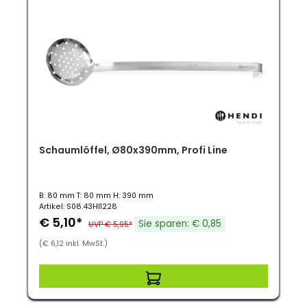
Schaumlöffel, Ø80x390mm, Profi Line
B: 80 mm T: 80 mm H: 390 mm
Artikel: S08.43HI1228
€ 5,10*
Sie sparen: € 0,85
UVP € 5,95*
(€ 6,12 inkl. MwSt.)