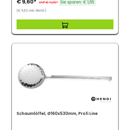
€ 9,60*
Sie sparen: € 1,65
UVP € 11,25*
(€ 11,52 inkl. MwSt.)
Schaumlöffel, Ø160x530mm, Profi Line