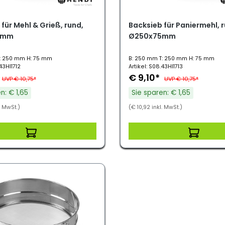
für Mehl & Grieß, rund,
Backsieb für Paniermehl, 
5mm
Ø250x75mm
: 250 mm H: 75 mm
B: 250 mm T: 250 mm H: 75 mm
43HI1712
Artikel: S08.43HI1713
€ 9,10*
UVP € 10,75*
UVP € 10,75*
n: € 1,65
Sie sparen: € 1,65
. MwSt.)
(€ 10,92 inkl. MwSt.)