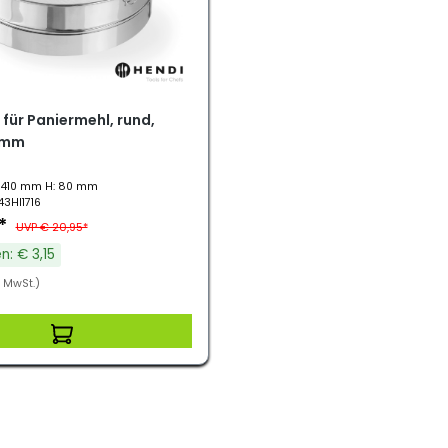
für Paniermehl, rund,
0mm
: 410 mm H: 80 mm
43HI1716
0*
UVP € 20,95*
n: € 3,15
. MwSt.)