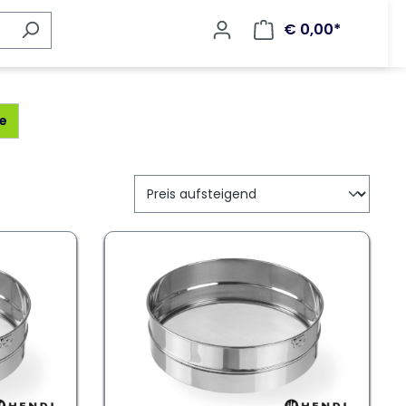
€ 0,00*
e