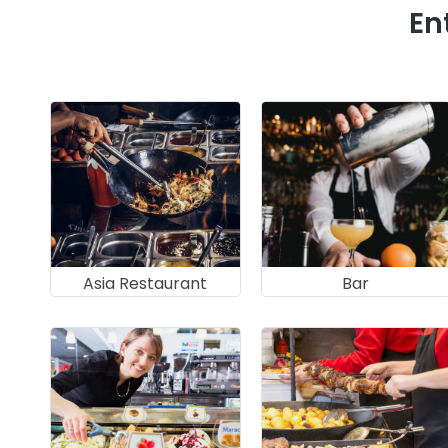
En
Asia Restaurant
Bar