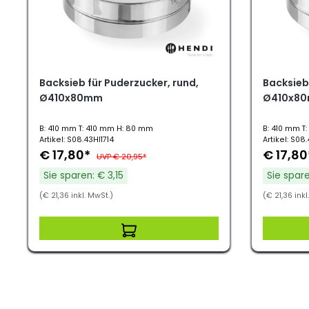
Backsieb für Puderzucker, rund,
Backsieb 
Ø410x80mm
Ø410x8
B: 410 mm T: 410 mm H: 80 mm
B: 410 mm T
Artikel: S08.43HI1714
Artikel: S08.
€ 17,80*
€ 17,8
UVP € 20,95*
Sie sparen: € 3,15
Sie spare
(€ 21,36 inkl. MwSt.)
(€ 21,36 inkl