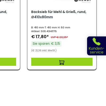
rund,
Backsieb für Mehl & Grieß, rund,
Ø410x80mm
B: 410 mm T: 410 mm H: 80 mm
Artikel: S08.43HI1715
€ 17,80*
UVP € 20,95*
Sie sparen: € 3,15
Kunden-
(€ 21,36 inkl. MwSt.)
service