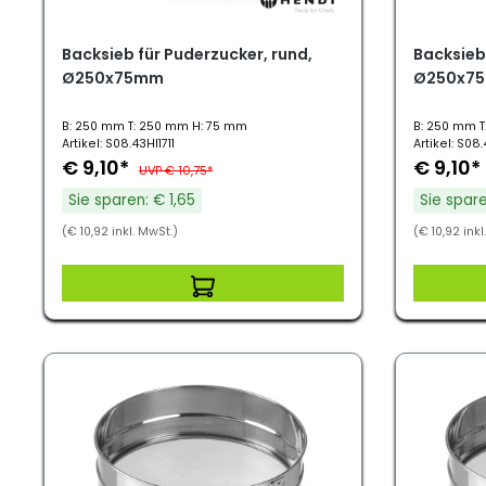
Backsieb für Puderzucker, rund,
Backsieb 
Ø250x75mm
Ø250x7
B: 250 mm T: 250 mm H: 75 mm
B: 250 mm T
Artikel: S08.43HI1711
Artikel: S08.
€ 9,10*
€ 9,10*
UVP € 10,75*
Sie sparen: € 1,65
Sie spare
(€ 10,92 inkl. MwSt.)
(€ 10,92 inkl