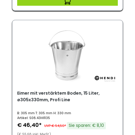
Eimer mit verstärktem Boden, 15 Liter,
ø305x330mm, Profi Line
B: 305 mm T: 305 mm H: 330 mm
Artikel: S08.43HI1135
€ 46,40*
Sie sparen: € 8,10
UVP € 54,50*
(€ 55,68 inkl. MwSt.)