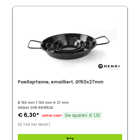
Paellapfanne, emailliert, Ø150x27mm
B: 150 mm T: 150 mm H: 27 mm
Artikel: S08.43HI1626
€ 6,30*
Sie sparen: € 1,10
UVP € 7,40*
(€ 7,56 inkl. MwSt.)