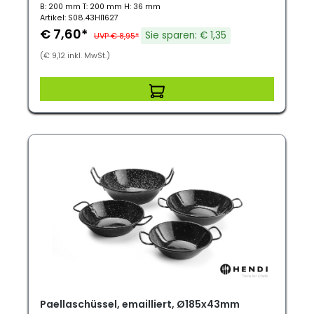
B: 200 mm T: 200 mm H: 36 mm
Artikel: S08.43HI1627
€ 7,60*
Sie sparen: € 1,35
UVP € 8,95*
(€ 9,12 inkl. MwSt.)
Paellaschüssel, emailliert, Ø185x43mm