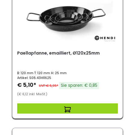
Paellapfanne, emailliert, Ø120x25mm
B: 120 mm T: 120 mm H: 25 mm
Artikel: S08.43HI1625
€ 5,10*
Sie sparen: € 0,85
UVP € 5,95*
(€ 6,12 inkl. MwSt.)