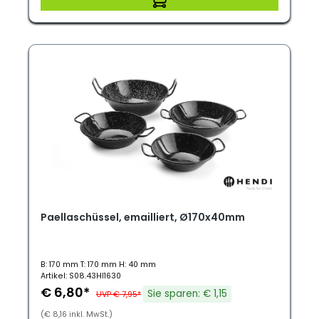
Paellaschüssel, emailliert, Ø170x40mm
B: 170 mm T: 170 mm H: 40 mm
Artikel: S08.43HI1630
€ 6,80*
Sie sparen: € 1,15
UVP € 7,95*
(€ 8,16 inkl. MwSt.)