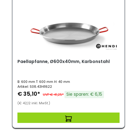
Paellapfanne, Ø600x40mm, Karbonstahl
B: 600 mm T: 600 mm H: 40 mm
Artikel: S08.43HI1622
€ 35,10*
Sie sparen: € 6,15
UVP € 41,25*
(€ 42,12 inkl. MwSt.)