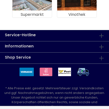
Supermarkt
Vinothek
Service-Hotline
Informationen
Shop Service
* Alle Preise exkl. gesetzl. Mehrwertsteuer zzgl.
Versandkosten
und ggf. Nachnahmegebühren, wenn nicht anders angegeben.
Unser Angebot richtet sich nur an gewerbliche Kunden,
Körperschaften öffentlichen Rechts, sowie soziale und
kirchliche Einrichtungen.