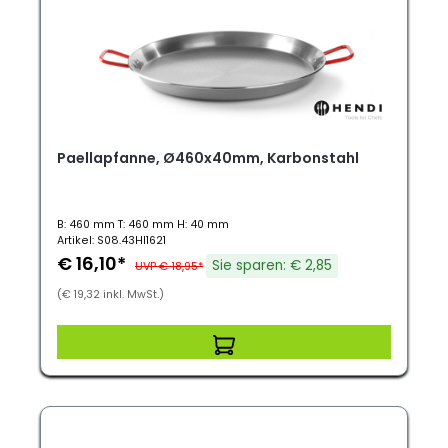
Paellapfanne, Ø460x40mm, Karbonstahl
B: 460 mm T: 460 mm H: 40 mm
Artikel: S08.43HI1621
€ 16,10*
Sie sparen: € 2,85
UVP € 18,95*
(€ 19,32 inkl. MwSt.)