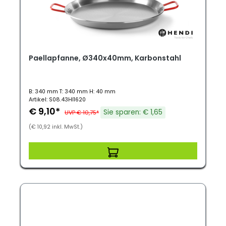
Paellapfanne, Ø340x40mm, Karbonstahl
B: 340 mm T: 340 mm H: 40 mm
Artikel: S08.43HI1620
€ 9,10*
Sie sparen: € 1,65
UVP € 10,75*
(€ 10,92 inkl. MwSt.)