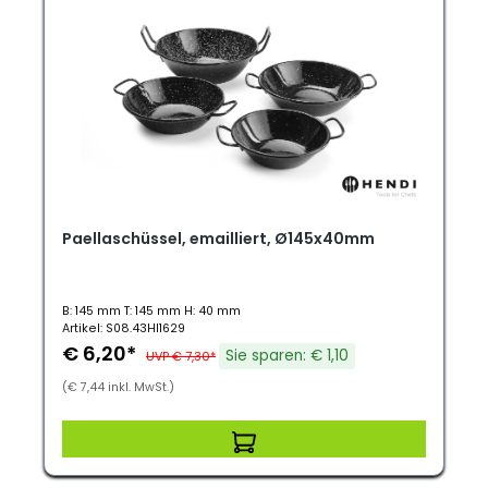
Paellaschüssel, emailliert, Ø145x40mm
B: 145 mm T: 145 mm H: 40 mm
Artikel: S08.43HI1629
€ 6,20*
Sie sparen: € 1,10
UVP € 7,30*
(€ 7,44 inkl. MwSt.)