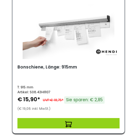
Bonschiene, Länge: 915mm
T: 915 mm
Artikel: S08.43HI1107
€ 15,90*
Sie sparen: € 2,85
UVP € 18,75*
(€ 19,08 inkl. MwSt.)