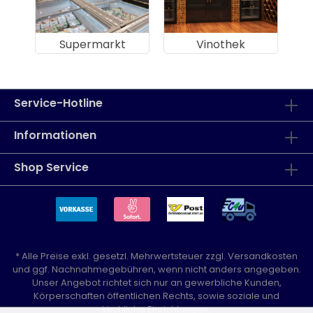
Supermarkt
Vinothek
Service-Hotline
Informationen
Shop Service
* Alle Preise exkl. gesetzl. Mehrwertsteuer zzgl.
Versandkosten
und ggf. Nachnahmegebühren, wenn nicht anders angegeben.
Unser Angebot richtet sich nur an gewerbliche Kunden,
Körperschaften öffentlichen Rechts, sowie soziale und
kirchliche Einrichtungen.