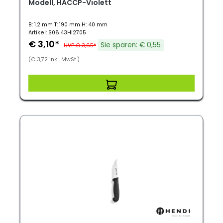
Modell, HACCP-Violett
B: 1.2 mm T: 190 mm H: 40 mm
Artikel: S08.43HI2705
€ 3,10*
Sie sparen: € 0,55
UVP € 3,65*
(€ 3,72 inkl. MwSt.)