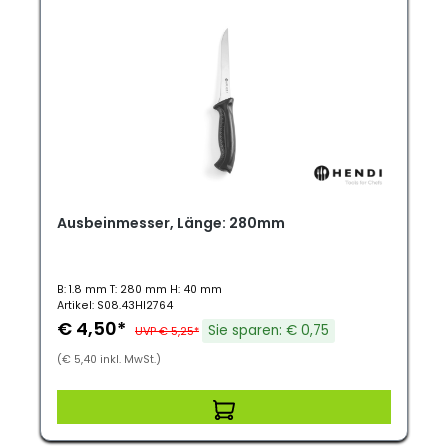
Ausbeinmesser, Länge: 280mm
B: 1.8 mm T: 280 mm H: 40 mm
Artikel: S08.43HI2764
€ 4,50*
Sie sparen: € 0,75
UVP € 5,25*
(€ 5,40 inkl. MwSt.)