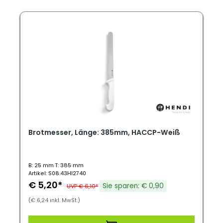
Brotmesser, Länge: 385mm, HACCP-Weiß
B: 25 mm T: 385 mm
Artikel: S08.43HI2740
€ 5,20*
Sie sparen: € 0,90
UVP € 6,10*
(€ 6,24 inkl. MwSt.)