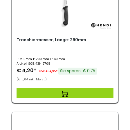
Tranchiermesser, Länge: 290mm
B: 2.5 mm T: 290 mm H: 40 mm
Artikel: S08.43HI2708
€ 4,20*
Sie sparen: € 0,75
UVP € 4,95*
(€ 5,04 inkl. MwSt.)