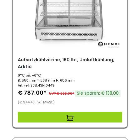
Aufsatzkühlvitrine, 160 ltr., Umluftkühlung,
Arktic
0°C bis +6°C
B: 850 mm T: 568 mm H: 686 mm
Artikel: S08.43HI0449
€ 787,00*
Sie sparen: € 138,00
UVP € 925,00*
(€ 944,40 inkl. MwSt.)