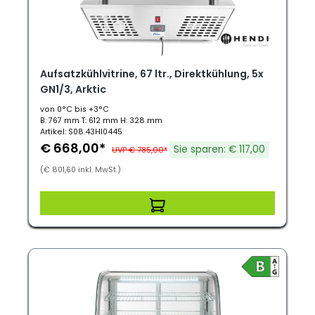
Aufsatzkühlvitrine, 67 ltr., Direktkühlung, 5x
GN1/3, Arktic
von 0°C bis +3°C
B: 767 mm T: 612 mm H: 328 mm
Artikel: S08.43HI0445
€ 668,00*
Sie sparen: € 117,00
UVP € 785,00*
(€ 801,60 inkl. MwSt.)