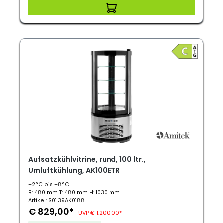
Aufsatzkühlvitrine, rund, 100 ltr.,
Umluftkühlung, AK100ETR
+2°C bis +8°C
B: 480 mm T: 480 mm H: 1030 mm
Artikel: S01.39AK0188
€ 829,00*
UVP € 1.200,00*