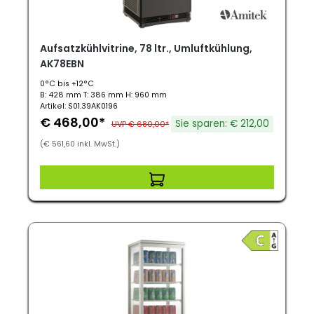
Aufsatzkühlvitrine, 78 ltr., Umluftkühlung,
AK78EBN
0°C bis +12°C
B: 428 mm T: 386 mm H: 960 mm
Artikel: S01.39AK0196
€ 468,00*
Sie sparen: € 212,00
UVP € 680,00*
(€ 561,60 inkl. MwSt.)