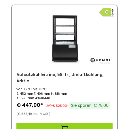
Aufsatzkühlvitrine, 58 ltr., Umluftkühlung,
Arktic
von +2°C bis +6°C
B: 452 mm T: 406 mm H: 816 mm
Artikel: S08.43HI0440
€ 447,00*
Sie sparen: € 78,00
UVP € 525,00*
(€ 536,40 inkl. MwSt.)