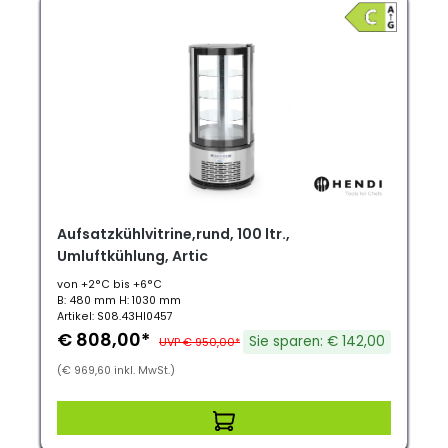
Aufsatzkühlvitrine,rund, 100 ltr.,
Umluftkühlung, Artic
von +2°C bis +6°C
B: 480 mm H: 1030 mm
Artikel: S08.43HI0457
€ 808,00*
Sie sparen: € 142,00
UVP € 950,00*
(€ 969,60 inkl. MwSt.)