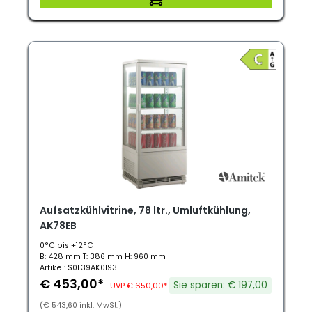
Aufsatzkühlvitrine, 78 ltr., Umluftkühlung,
AK78EB
0°C bis +12°C
B: 428 mm T: 386 mm H: 960 mm
Artikel: S01.39AK0193
€ 453,00*
Sie sparen: € 197,00
UVP € 650,00*
(€ 543,60 inkl. MwSt.)