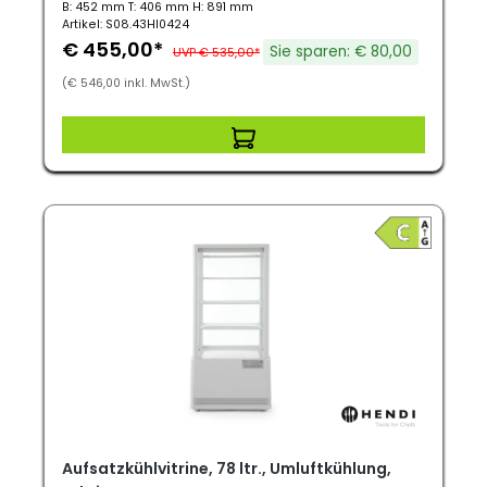
B: 452 mm T: 406 mm H: 891 mm
Artikel: S08.43HI0424
€ 455,00*
Sie sparen: € 80,00
UVP € 535,00*
(€ 546,00 inkl. MwSt.)
Aufsatzkühlvitrine, 78 ltr., Umluftkühlung,