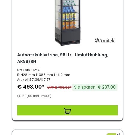
Aufsatzkühlvitrine, 98 ltr., Umluftkühlung,
AK98EBN
0°C bis +12°C
B: 428 mm T: 386 mm H: 1110 mm
Artikel: S01.39AK0197
€ 493,00*
Sie sparen: € 237,00
UVP € 730,00*
(€ 591,60 inkl. MwSt.)