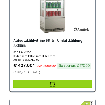
Aufsatzkühlvitrine 58 ltr., Umluftkühlung,
AK58EB
0°C bis +12°C
B: 428 mm T: 386 mm H: 810 mm
Artikel: S01.39AK0192
€ 427,00*
Sie sparen: € 173,00
UVP € 600,00*
(€ 512,40 inkl. MwSt.)