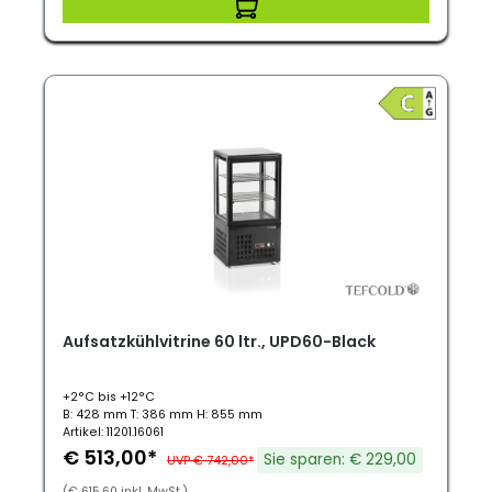
Aufsatzkühlvitrine 60 ltr., UPD60-Black
+2°C bis +12°C
B: 428 mm T: 386 mm H: 855 mm
Artikel: 11201.16061
€ 513,00*
Sie sparen: € 229,00
UVP € 742,00*
(€ 615,60 inkl. MwSt.)