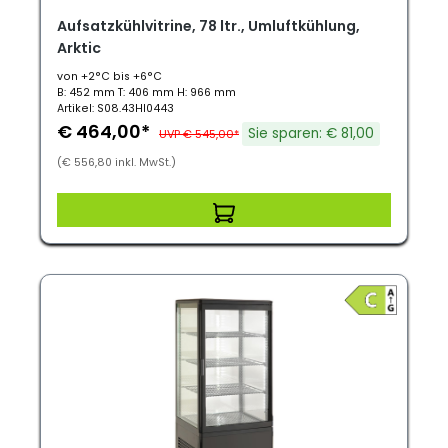
Aufsatzkühlvitrine, 78 ltr., Umluftkühlung,
Arktic
von +2°C bis +6°C
B: 452 mm T: 406 mm H: 966 mm
Artikel: S08.43HI0443
€ 464,00*
Sie sparen: € 81,00
UVP € 545,00*
(€ 556,80 inkl. MwSt.)