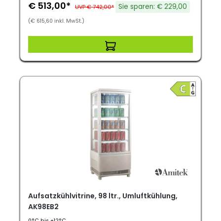
€ 513,00*
Sie sparen: € 229,00
UVP € 742,00*
(€ 615,60 inkl. MwSt.)
Aufsatzkühlvitrine, 98 ltr., Umluftkühlung,
AK98EB2
0°C bis +12°C