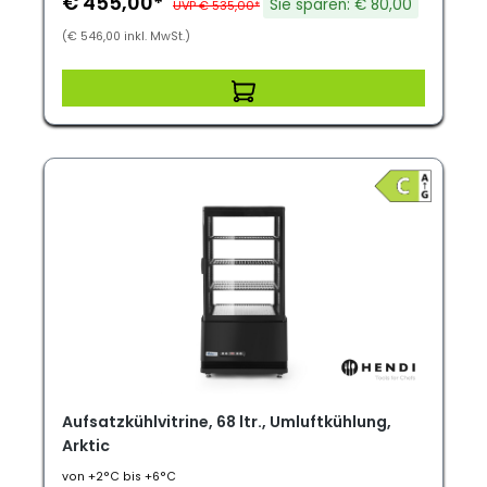
€ 455,00*
Sie sparen: € 80,00
UVP € 535,00*
(€ 546,00 inkl. MwSt.)
Aufsatzkühlvitrine, 68 ltr., Umluftkühlung,
Arktic
von +2°C bis +6°C