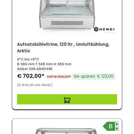
Aufsatzkühlvitrine, 120 ltr., Umluftkühlung,
Arktic
0°C bis +6°C
B: 686 mm T: 568 mm H: 686 mm
Artikel: S08.43HI0448
€ 702,00*
Sie sparen: € 123,00
UVP € 825,00*
(€ 842,40 inkl. MwSt.)