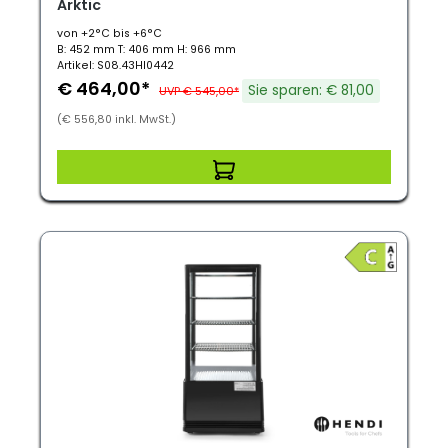
Arktic
von +2°C bis +6°C
B: 452 mm T: 406 mm H: 966 mm
Artikel: S08.43HI0442
€ 464,00*
Sie sparen: € 81,00
UVP € 545,00*
(€ 556,80 inkl. MwSt.)