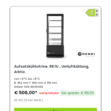
Aufsatzkühlvitrine, 98 ltr., Umluftkühlung,
Arktic
von +2°C bis +6°C
B: 452 mm T: 406 mm H: 1116 mm
Artikel: S08.43HI0425
€ 506,00*
Sie sparen: € 89,00
UVP € 595,00*
(€ 607,20 inkl. MwSt.)