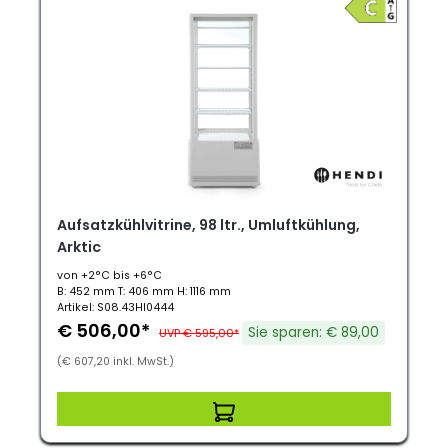
Aufsatzkühlvitrine, 98 ltr., Umluftkühlung,
Arktic
von +2°C bis +6°C
B: 452 mm T: 406 mm H: 1116 mm
Artikel: S08.43HI0444
€ 506,00*
Sie sparen: € 89,00
UVP € 595,00*
(€ 607,20 inkl. MwSt.)