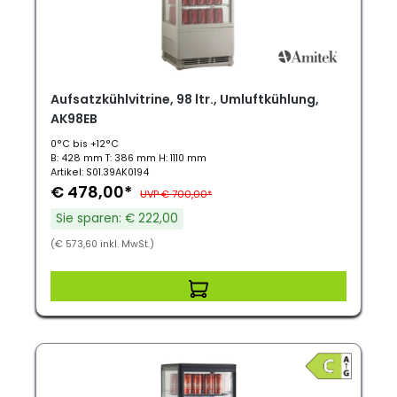
Aufsatzkühlvitrine, 98 ltr., Umluftkühlung,
AK98EB
0°C bis +12°C
B: 428 mm T: 386 mm H: 1110 mm
Artikel: S01.39AK0194
€ 478,00*
UVP € 700,00*
Sie sparen: € 222,00
(€ 573,60 inkl. MwSt.)