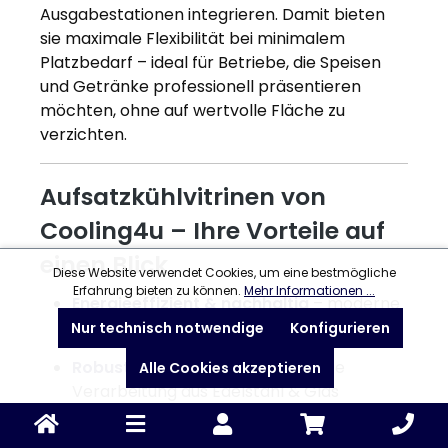
Ausgabestationen integrieren. Damit bieten
sie maximale Flexibilität bei minimalem
Platzbedarf – ideal für Betriebe, die Speisen
und Getränke professionell präsentieren
möchten, ohne auf wertvolle Fläche zu
verzichten.
Aufsatzkühlvitrinen von
Cooling4u – Ihre Vorteile auf
einen Blick
Diese Website verwendet Cookies, um eine bestmögliche
Erfahrung bieten zu können.
Mehr Informationen ...
Energieeffizient & nachhaltig
– moderne
Kühltechnik reduziert Stromkosten
Nur technisch notwendige
Konfigurieren
Robust & langlebig
– hochwertige
Alle Cookies akzeptieren
Verarbeitung aus Edelstahl & Glas
Hygienisch & pflegeleicht
– einfache