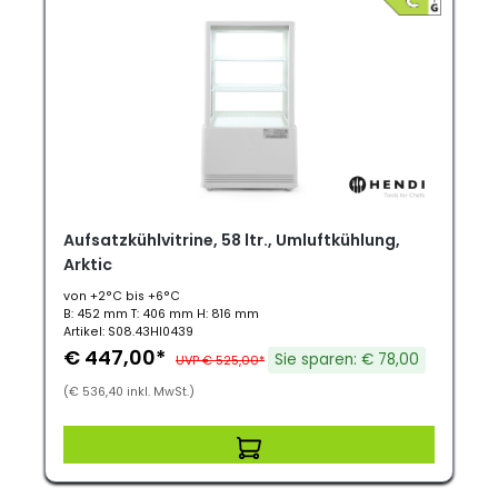
Aufsatzkühlvitrine, 58 ltr., Umluftkühlung,
Arktic
von +2°C bis +6°C
B: 452 mm T: 406 mm H: 816 mm
Artikel: S08.43HI0439
€ 447,00*
Sie sparen: € 78,00
UVP € 525,00*
(€ 536,40 inkl. MwSt.)