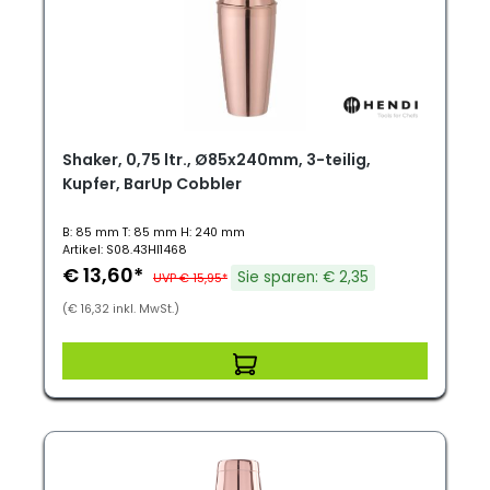
Shaker, 0,75 ltr., Ø85x240mm, 3-teilig,
Kupfer, BarUp Cobbler
B: 85 mm T: 85 mm H: 240 mm
Artikel: S08.43HI1468
€ 13,60*
Sie sparen: € 2,35
UVP € 15,95*
(€ 16,32 inkl. MwSt.)