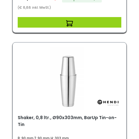
(€ 8,88 inkl. MwSt.)
Shaker, 0,8 ltr., Ø90x303mm, BarUp Tin-on-
Tin
B: 90 mm T: 90 mm H: 303 mm