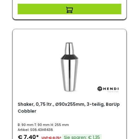
Shaker, 0,75 ltr., Ø90x255mm, 3-teilig, BarUp
Cobbler
B: 90 mm T: 90 mm H: 255 mm
Artikel: S08.43HI1438
€ 7,40*
Sie sparen: € 1,35
UVP € 8,75*