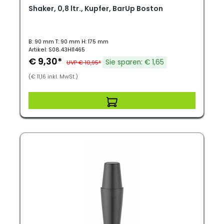
Shaker, 0,8 ltr., Kupfer, BarUp Boston
B: 90 mm T: 90 mm H: 175 mm
Artikel: S08.43HI1465
€ 9,30*
Sie sparen: € 1,65
UVP € 10,95*
(€ 11,16 inkl. MwSt.)