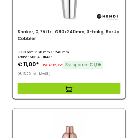
Shaker, 0,75 ltr., Ø80x240mm, 3-teilig, BarUp
Cobbler
B: 80 mm T: 80 mm H: 240 mm
Artikel: S08.43HI1437
€ 11,00*
Sie sparen: € 1,95
UVP € 12,95*
(€ 13,20 inkl. MwSt.)