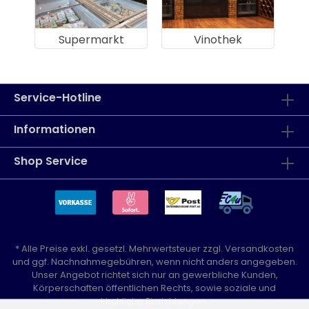
Supermarkt
Vinothek
Service-Hotline
Informationen
Shop Service
* Alle Preise exkl. gesetzl. Mehrwertsteuer zzgl.
Versandkosten
und ggf. Nachnahmegebühren, wenn nicht anders angegeben.
Unser Angebot richtet sich nur an gewerbliche Kunden,
Körperschaften öffentlichen Rechts, sowie soziale und
kirchliche Einrichtungen.