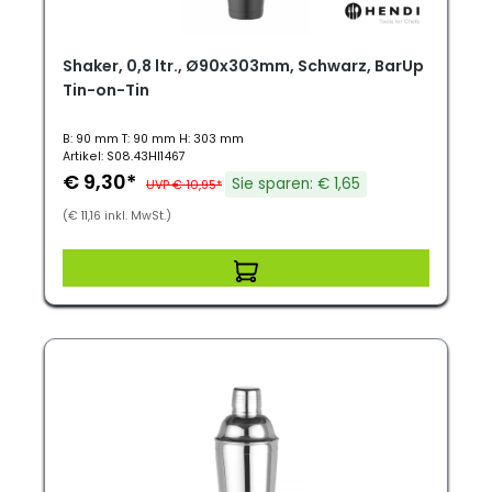
Shaker, 0,8 ltr., Ø90x303mm, Schwarz, BarUp
Tin-on-Tin
B: 90 mm T: 90 mm H: 303 mm
Artikel: S08.43HI1467
€ 9,30*
Sie sparen: € 1,65
UVP € 10,95*
(€ 11,16 inkl. MwSt.)