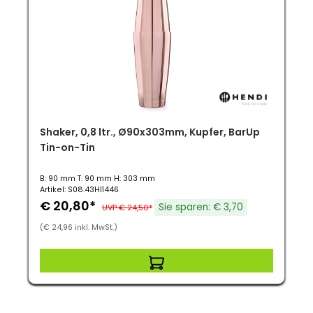
Shaker, 0,8 ltr., Ø90x303mm, Kupfer, BarUp
Tin-on-Tin
B: 90 mm T: 90 mm H: 303 mm
Artikel: S08.43HI1446
€ 20,80*
Sie sparen: € 3,70
UVP € 24,50*
(€ 24,96 inkl. MwSt.)