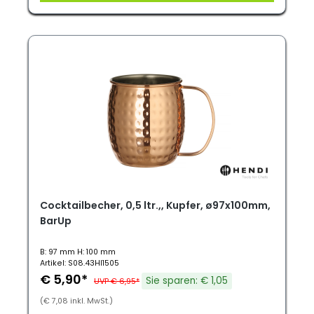
Cocktailbecher, 0,5 ltr.,, Kupfer, ø97x100mm,
BarUp
B: 97 mm H: 100 mm
Artikel: S08.43HI1505
€ 5,90*
Sie sparen: € 1,05
UVP € 6,95*
(€ 7,08 inkl. MwSt.)