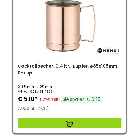
Cocktailbecher, 0,4 ltr., Kupfer, ø85x105mm,
Bar up
B: 85 mm H: 105 mm
Artikel: S08.43HI1506
€ 5,10*
Sie sparen: € 0,85
UVP € 5,95*
(€ 6,12 inkl. MwSt.)