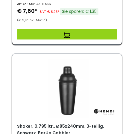
Artikel: S08.43HI1466
€ 7,60*
Sie sparen: € 1,35
UVP € 8,95*
(€ 9,12 inkl. MwSt.)
Shaker, 0,795 ltr., Ø85x240mm, 3-teilig,
Schwarz, BarUp Cobbler