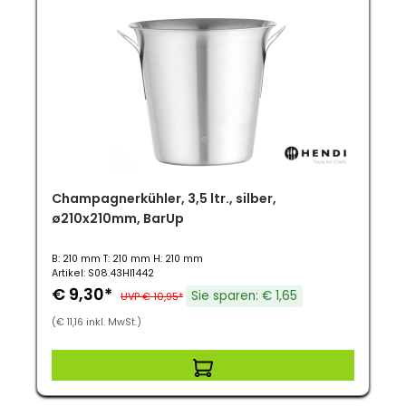
Champagnerkühler, 3,5 ltr., silber,
ø210x210mm, BarUp
B: 210 mm T: 210 mm H: 210 mm
Artikel: S08.43HI1442
€ 9,30*
Sie sparen: € 1,65
UVP € 10,95*
(€ 11,16 inkl. MwSt.)