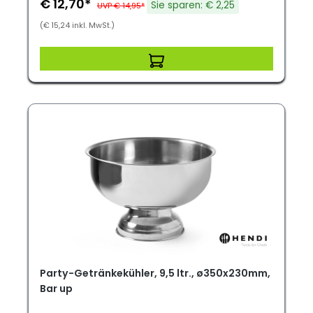
€ 12,70*
Sie sparen: € 2,25
UVP € 14,95*
(€ 15,24 inkl. MwSt.)
Party-Getränkekühler, 9,5 ltr., ø350x230mm,
Bar up