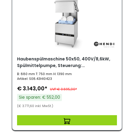
Haubenspülmaschine 50x50, 400V/8,6kW,
Spülmittelpumpe, Steuerung:
elektromechanisch
B: 880 mm T: 750 mm H: 1390 mm
Artikel: S08.43HI0423
€ 3.143,00*
UVP € 3.695,00*
Sie sparen: € 552,00
(€ 3.771,60 inkl. MwSt.)