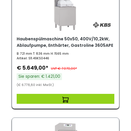
Haubenspülmaschine 50x50, 400V/10,2kW,
Ablaufpumpe, Enthärter, Gastroline 3605APE
B: 721 mm T: 836 mm H: 1565 mm
Artikel: S11.49KS0446
€ 5.649,00*
UVP € 7.070,00*
Sie sparen: € 1.421,00
(€ 6.778,80 inkl. MwSt.)