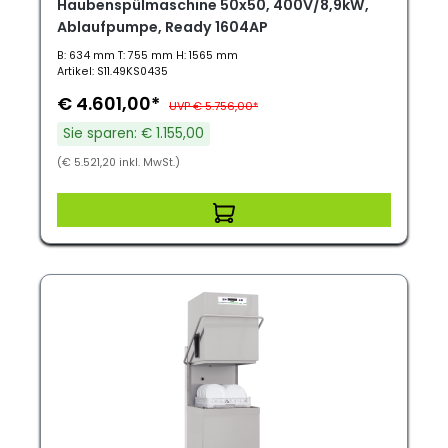
Haubenspülmaschine 50x50, 400V/8,9kW,
Ablaufpumpe, Ready 1604AP
B: 634 mm T: 755 mm H: 1565 mm
Artikel: S11.49KS0435
€ 4.601,00*
UVP € 5.756,00*
Sie sparen: € 1.155,00
(€ 5.521,20 inkl. MwSt.)