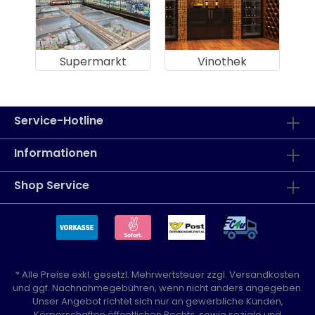
Supermarkt
Vinothek
Service-Hotline
Informationen
Shop Service
* Alle Preise exkl. gesetzl. Mehrwertsteuer zzgl.
Versandkosten
und ggf. Nachnahmegebühren, wenn nicht anders angegeben.
Unser Angebot richtet sich nur an gewerbliche Kunden,
Körperschaften öffentlichen Rechts, sowie soziale und