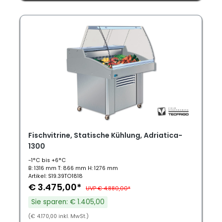
Fischvitrine, Statische Kühlung, Adriatica-
1300
-1°C bis +6°C
B: 1316 mm T: 866 mm H: 1276 mm
Artikel: S19.39TO1818
€ 3.475,00*
UVP € 4.880,00*
Sie sparen: € 1.405,00
(€ 4.170,00 inkl. MwSt.)