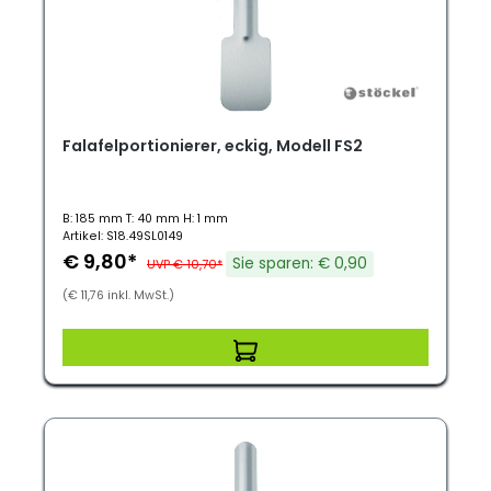
Falafelportionierer, eckig, Modell FS2
B: 185 mm T: 40 mm H: 1 mm
Artikel: S18.49SL0149
€ 9,80*
Sie sparen: € 0,90
UVP € 10,70*
(€ 11,76 inkl. MwSt.)