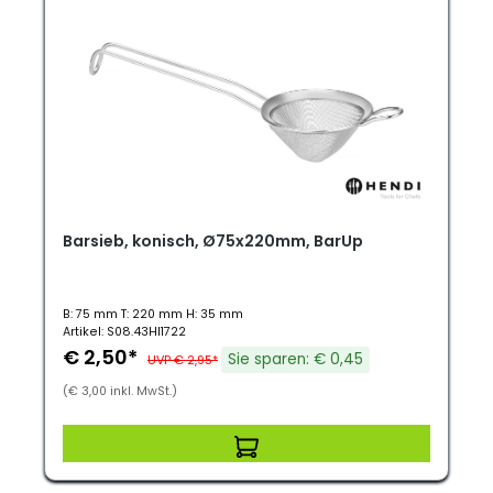
Barsieb, konisch, Ø75x220mm, BarUp
B: 75 mm T: 220 mm H: 35 mm
Artikel: S08.43HI1722
€ 2,50*
Sie sparen: € 0,45
UVP € 2,95*
(€ 3,00 inkl. MwSt.)