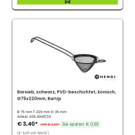
Barsieb, schwarz, PVD-beschichtet, konisch,
Ø75x220mm, BarUp
B: 75 mm T: 220 mm H: 35 mm
Artikel: S08.43HI1723
€ 3,40*
Sie sparen: € 0,55
UVP € 3,95*
(€ 4,08 inkl. MwSt.)