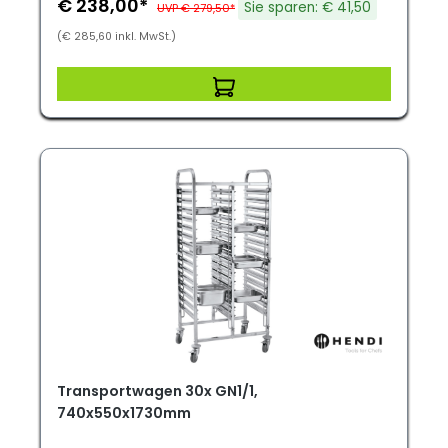
€ 238,00*
Sie sparen: € 41,50
UVP € 279,50*
(€ 285,60 inkl. MwSt.)
Transportwagen 30x GN1/1,
740x550x1730mm