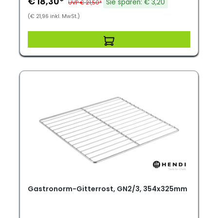
€ 18,30*
Sie sparen: € 3,20
UVP € 21,50*
(€ 21,96 inkl. MwSt.)
Gastronorm-Gitterrost, GN2/3, 354x325mm