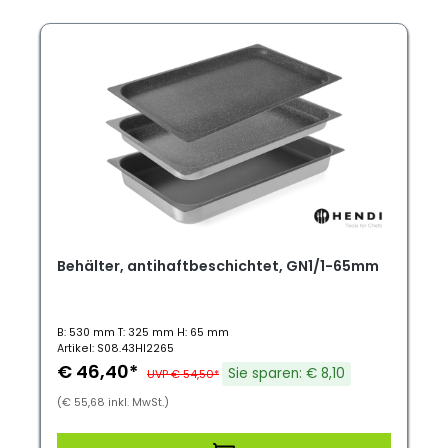
Behälter, antihaftbeschichtet, GN1/1-65mm
B: 530 mm T: 325 mm H: 65 mm
Artikel: S08.43HI2265
€ 46,40*
Sie sparen: € 8,10
UVP € 54,50*
(€ 55,68 inkl. MwSt.)