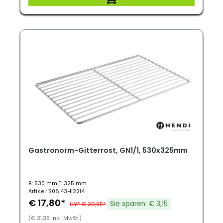
Gastronorm-Gitterrost, GN1/1, 530x325mm
B: 530 mm T: 325 mm
Artikel: S08.43HI2214
€ 17,80*
Sie sparen: € 3,15
UVP € 20,95*
(€ 21,36 inkl. MwSt.)