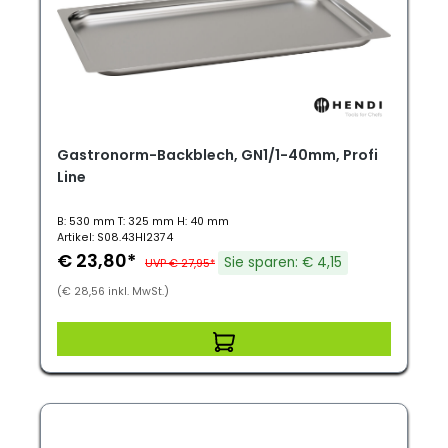
Gastronorm-Backblech, GN1/1-40mm, Profi
Line
B: 530 mm T: 325 mm H: 40 mm
Artikel: S08.43HI2374
€ 23,80*
Sie sparen: € 4,15
UVP € 27,95*
(€ 28,56 inkl. MwSt.)