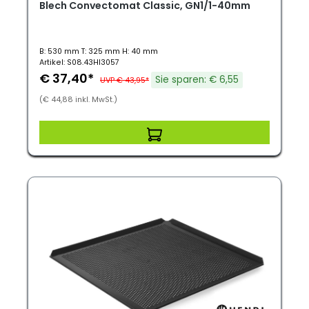
Blech Convectomat Classic, GN1/1-40mm
B: 530 mm T: 325 mm H: 40 mm
Artikel: S08.43HI3057
€ 37,40*
Sie sparen: € 6,55
UVP € 43,95*
(€ 44,88 inkl. MwSt.)