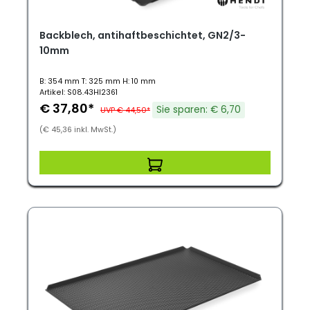
Backblech, antihaftbeschichtet, GN2/3-
10mm
B: 354 mm T: 325 mm H: 10 mm
Artikel: S08.43HI2361
€ 37,80*
Sie sparen: € 6,70
UVP € 44,50*
(€ 45,36 inkl. MwSt.)