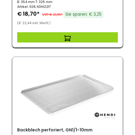
B: 354 mm T: 325 mm
Artikel: S08.43HI2217
€ 18,70*
Sie sparen: € 3,25
UVP € 21,95*
(€ 22,44 inkl. MwSt.)
Backblech perforiert, GN1/1-10mm