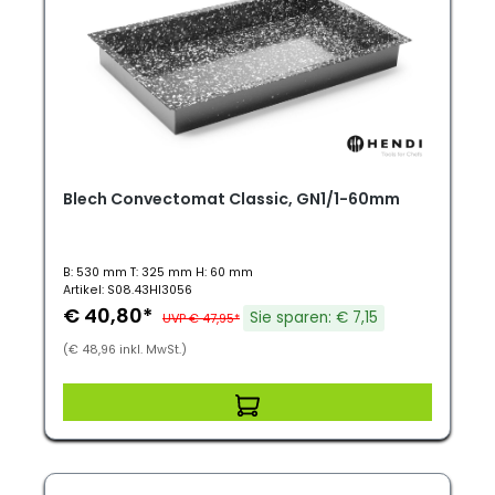
Blech Convectomat Classic, GN1/1-60mm
B: 530 mm T: 325 mm H: 60 mm
Artikel: S08.43HI3056
€ 40,80*
Sie sparen: € 7,15
UVP € 47,95*
(€ 48,96 inkl. MwSt.)