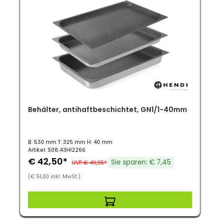
Behälter, antihaftbeschichtet, GN1/1-40mm
B: 530 mm T: 325 mm H: 40 mm
Artikel: S08.43HI2266
€ 42,50*
Sie sparen: € 7,45
UVP € 49,95*
(€ 51,00 inkl. MwSt.)