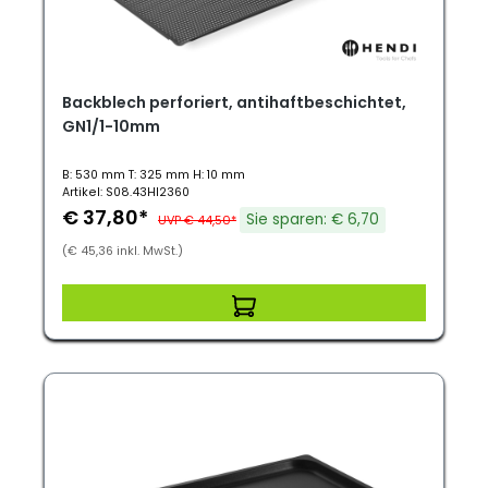
Backblech perforiert, antihaftbeschichtet,
GN1/1-10mm
B: 530 mm T: 325 mm H: 10 mm
Artikel: S08.43HI2360
€ 37,80*
Sie sparen: € 6,70
UVP € 44,50*
(€ 45,36 inkl. MwSt.)