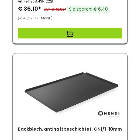
Artikel: S08.43HI2221
€ 36,10*
Sie sparen: € 6,40
UVP € 42,50*
(€ 43,32 inkl. MwSt.)
Backblech, antihaftbeschichtet, GN1/1-10mm