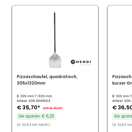
Pizzaschaufel, quadratisch,
Pizzascha
305x1320mm
kurzer G
B: 305 mm T: 1320 mm
B: 300 mm 
Artikel: S08.43HI1564
Artikel: S08
€ 35,70*
€ 36,5
UVP € 41,95*
Sie sparen: € 6,25
Sie spare
(€ 42,84 inkl. MwSt.)
(€ 43,80 ink