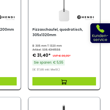
0x1200mm
Pizzaschaufel, quadratisch,
305x1320mm
Kunden-
service
B: 305 mm T: 1320 mm
Artikel: S08.43HI1558
€ 31,40*
UVP € 36,95*
Sie sparen: € 5,55
(€ 37,68 inkl. MwSt.)