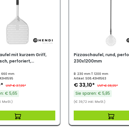
ufel mit kurzem Griff,
Pizzaschaufel, rund, perfo
ch, perforiert,
230x1200mm
0mm
T: 660 mm
B: 230 mm T: 1200 mm
.43HI1595
Artikel: S08.43HI1563
0*
€ 33,10*
UVP € 37,95*
UVP € 38,95*
n: € 5,65
Sie sparen: € 5,85
l. MwSt.)
(€ 39,72 inkl. MwSt.)