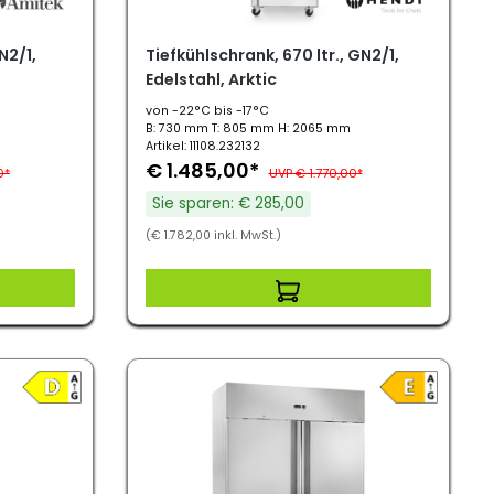
N2/1,
Tiefkühlschrank, 670 ltr., GN2/1,
Edelstahl, Arktic
von -22°C bis -17°C
B: 730 mm T: 805 mm H: 2065 mm
Artikel: 11108.232132
€ 1.485,00*
0*
UVP € 1.770,00*
Sie sparen: € 285,00
(€ 1.782,00 inkl. MwSt.)