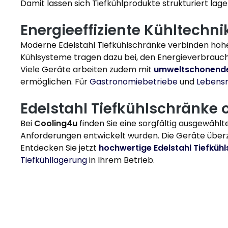
Damit lassen sich Tiefkühlprodukte strukturiert lag
Energieeffiziente Kühltechnik
Moderne Edelstahl Tiefkühlschränke verbinden hohe 
Kühlsysteme tragen dazu bei, den Energieverbrauch
Viele Geräte arbeiten zudem mit
umweltschonende
ermöglichen. Für
Gastronomiebetriebe
und
Lebens
Edelstahl Tiefkühlschränke 
Bei
Cooling4u
finden Sie eine sorgfältig ausgewähl
Anforderungen entwickelt wurden. Die Geräte überze
Entdecken Sie jetzt
hochwertige Edelstahl Tiefküh
Tiefkühllagerung
in Ihrem Betrieb.