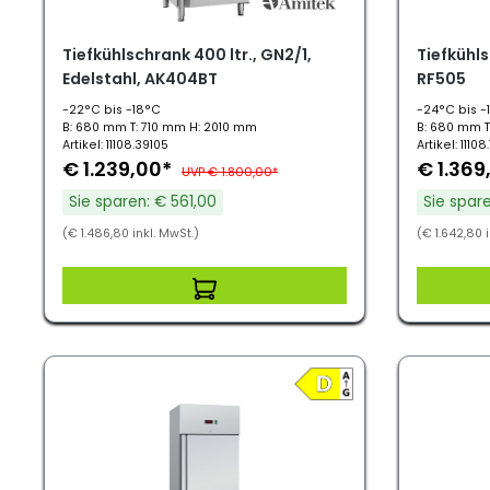
Tiefkühlschrank 400 ltr., GN2/1,
Tiefkühls
Edelstahl, AK404BT
RF505
-22°C bis -18°C
-24°C bis -
B: 680 mm T: 710 mm H: 2010 mm
B: 680 mm T
Artikel: 11108.39105
Artikel: 11108
€ 1.239,00*
€ 1.369
UVP € 1.800,00*
Sie sparen: € 561,00
Sie spare
(€ 1.486,80 inkl. MwSt.)
(€ 1.642,80 i