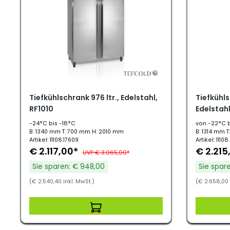
Tiefkühlschrank 976 ltr., Edelstahl,
Tiefkühls
RF1010
Edelstahl
-24°C bis -18°C
von -22°C b
B: 1340 mm T: 700 mm H: 2010 mm
B: 1314 mm 
Artikel: 11108.17609
Artikel: 1110
€ 2.117,00*
€ 2.215
UVP € 3.065,00*
Sie sparen: € 948,00
Sie spar
(€ 2.540,40 inkl. MwSt.)
(€ 2.658,00 