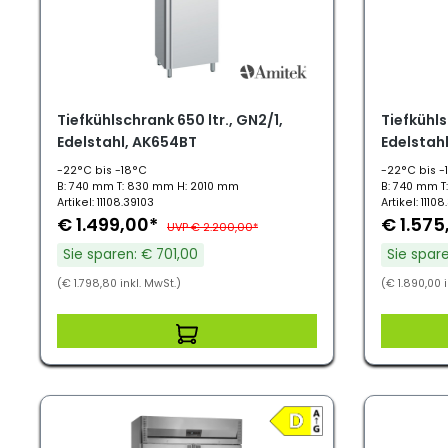
Tiefkühlschrank 650 ltr., GN2/1,
Tiefkühls
Edelstahl, AK654BT
Edelstah
-22°C bis -18°C
-22°C bis -
B: 740 mm T: 830 mm H: 2010 mm
B: 740 mm T
Artikel: 11108.39103
Artikel: 11108
€ 1.499,00*
€ 1.575
UVP € 2.200,00*
Sie sparen: € 701,00
Sie spar
(€ 1.798,80 inkl. MwSt.)
(€ 1.890,00 i