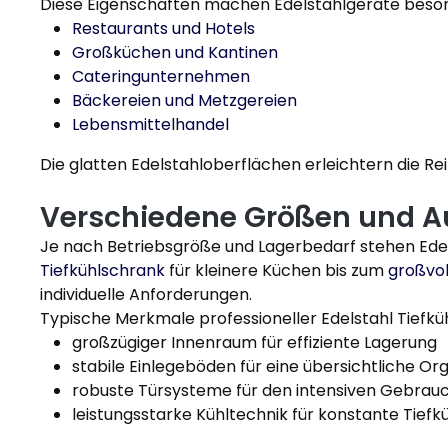
Diese Eigenschaften machen Edelstahlgeräte beson
Restaurants und Hotels
Großküchen und Kantinen
Cateringunternehmen
Bäckereien und Metzgereien
Lebensmittelhandel
Die glatten Edelstahloberflächen erleichtern die Re
Verschiedene Größen und 
Je nach Betriebsgröße und Lagerbedarf stehen Edel
Tiefkühlschrank
für kleinere Küchen bis zum
großvo
individuelle Anforderungen.
Typische Merkmale professioneller Edelstahl Tiefkü
großzügiger Innenraum für effiziente Lagerung
stabile Einlegeböden für eine übersichtliche Or
robuste Türsysteme für den intensiven Gebrau
leistungsstarke Kühltechnik für konstante Tief