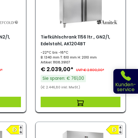
N2/1,
Tiefkühlschrank 1156 ltr., GN2/1,
Edelstahl, AK1204BT
-22°C bis -18°C
B: 1340 mm T: 810 mm H: 2010 mm
Artikel: 11108.39107
€ 2.039,00*
0*
UVP € 2.800,00*
Sie sparen: € 761,00
Kunden-
(€ 2.446,80 inkl. MwSt.)
service