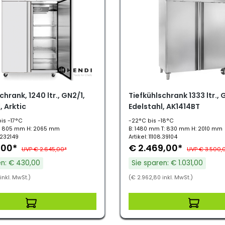
chrank, 1240 ltr., GN2/1,
Tiefkühlschrank 1333 ltr., 
, Arktic
Edelstahl, AK1414BT
is -17°C
-22°C bis -18°C
T: 805 mm H: 2065 mm
B: 1480 mm T: 830 mm H: 2010 mm
8.232149
Artikel: 11108.39104
,00*
€ 2.469,00*
UVP € 2.645,00*
UVP € 3.500,
en: € 430,00
Sie sparen: € 1.031,00
inkl. MwSt.)
(€ 2.962,80 inkl. MwSt.)