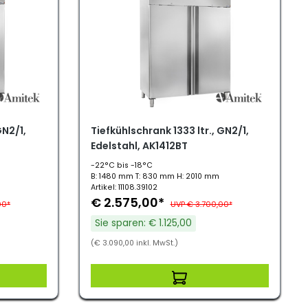
GN2/1,
Tiefkühlschrank 1333 ltr., GN2/1,
Edelstahl, AK1412BT
-22°C bis -18°C
B: 1480 mm T: 830 mm H: 2010 mm
Artikel: 11108.39102
€ 2.575,00*
00*
UVP € 3.700,00*
Sie sparen: € 1.125,00
(€ 3.090,00 inkl. MwSt.)