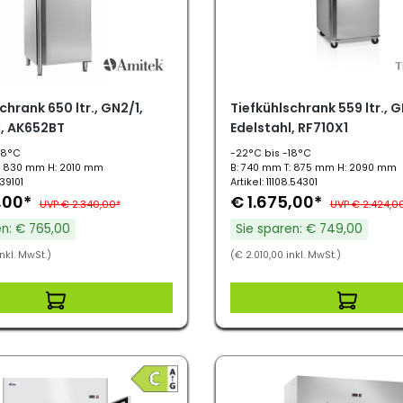
chrank 650 ltr., GN2/1,
Tiefkühlschrank 559 ltr., G
l, AK652BT
Edelstahl, RF710X1
18°C
-22°C bis -18°C
: 830 mm H: 2010 mm
B: 740 mm T: 875 mm H: 2090 mm
.39101
Artikel: 11108.54301
,00*
€ 1.675,00*
UVP € 2.340,00*
UVP € 2.424,0
en: € 765,00
Sie sparen: € 749,00
nkl. MwSt.)
(€ 2.010,00 inkl. MwSt.)