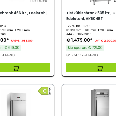
chrank 466 ltr., Edelstahl,
Tiefkühlschrank 535 ltr., G
Edelstahl, AK604BT
18°C
-22°C bis -18°C
: 700 mm H: 2010 mm
B: 680 mm T: 810 mm H: 2010 mm
.17601
Artikel: 11108.39106
,00*
€ 1.479,00*
UVP € 1.988,00*
UVP € 2.200,0
n: € 619,00
Sie sparen: € 721,00
nkl. MwSt.)
(€ 1.774,80 inkl. MwSt.)