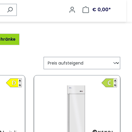
€ 0,00*
schränke