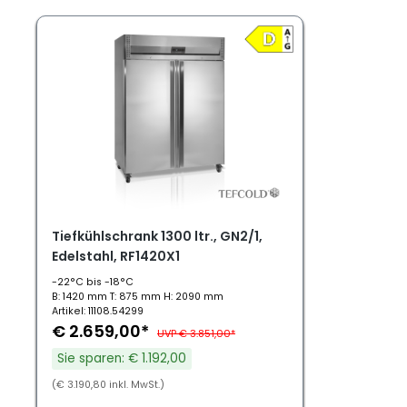
Tiefkühlschrank 1300 ltr., GN2/1,
Edelstahl, RF1420X1
-22°C bis -18°C
B: 1420 mm T: 875 mm H: 2090 mm
Artikel: 11108.54299
€ 2.659,00*
UVP € 3.851,00*
Sie sparen: € 1.192,00
(€ 3.190,80 inkl. MwSt.)