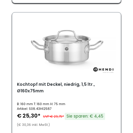
Kochtopf mit Deckel, niedrig, 1,5 ltr.,
Ø160x75mm
B: 160 mm T: 160 mm H: 75 mm
Artikel: S08.43HI2587
€ 25,30*
Sie sparen: € 4,45
UVP € 29,75*
(€ 30,36 inkl. MwSt.)