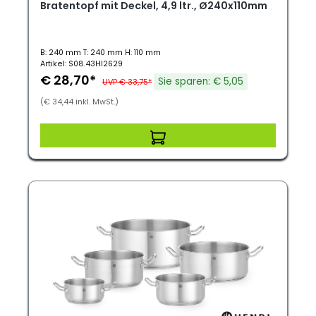
Bratentopf mit Deckel, 4,9 ltr., Ø240x110mm
B: 240 mm T: 240 mm H: 110 mm
Artikel: S08.43HI2629
€ 28,70*
Sie sparen: € 5,05
UVP € 33,75*
(€ 34,44 inkl. MwSt.)