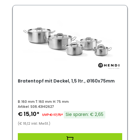
Bratentopf mit Deckel, 1,5 ltr., Ø160x75mm
B: 160 mm T: 160 mm H: 75 mm
Artikel: S08.43HI2627
€ 15,10*
Sie sparen: € 2,65
UVP € 17,75*
(€ 18,12 inkl. MwSt.)