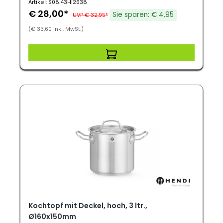
Artikel: S08.43HI2638
€ 28,00*
Sie sparen: € 4,95
UVP € 32,95*
(€ 33,60 inkl. MwSt.)
Kochtopf mit Deckel, hoch, 3 ltr.,
Ø160x150mm