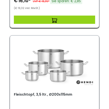
€ 16,10*
Sie sparen: € 2,85
UVP € 18,95*
(€ 19,32 inkl. MwSt.)
Fleischtopf, 3,5 ltr., Ø200x115mm