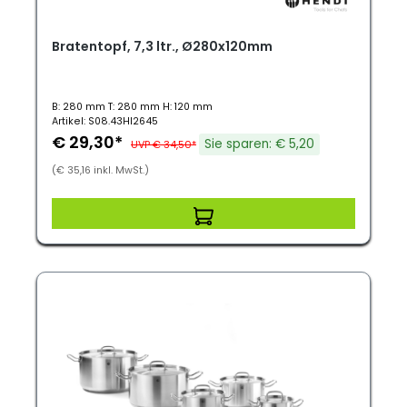
Bratentopf, 7,3 ltr., Ø280x120mm
B: 280 mm T: 280 mm H: 120 mm
Artikel: S08.43HI2645
€ 29,30*
Sie sparen: € 5,20
UVP € 34,50*
(€ 35,16 inkl. MwSt.)