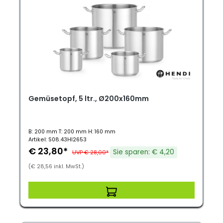
Gemüsetopf, 5 ltr., Ø200x160mm
B: 200 mm T: 200 mm H: 160 mm
Artikel: S08.43HI2653
€ 23,80*
Sie sparen: € 4,20
UVP € 28,00*
(€ 28,56 inkl. MwSt.)