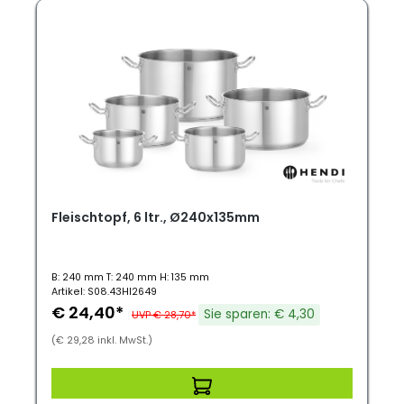
Fleischtopf, 6 ltr., Ø240x135mm
B: 240 mm T: 240 mm H: 135 mm
Artikel: S08.43HI2649
€ 24,40*
Sie sparen: € 4,30
UVP € 28,70*
(€ 29,28 inkl. MwSt.)