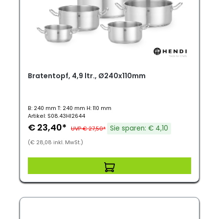
Bratentopf, 4,9 ltr., Ø240x110mm
B: 240 mm T: 240 mm H: 110 mm
Artikel: S08.43HI2644
€ 23,40*
Sie sparen: € 4,10
UVP € 27,50*
(€ 28,08 inkl. MwSt.)