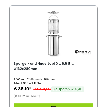
Spargel- und Nudeltopf XL, 5,5 ltr.,
Ø162x280mm
B: 160 mm T: 160 mm H: 280 mm
Artikel: S08.43HI2614
€ 36,10*
Sie sparen: € 6,40
UVP € 42,50*
(€ 43,32 inkl. MwSt.)