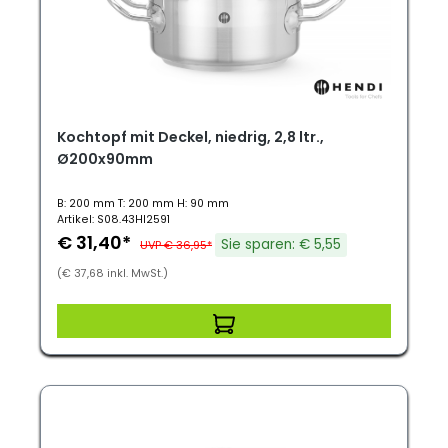
Kochtopf mit Deckel, niedrig, 2,8 ltr.,
Ø200x90mm
B: 200 mm T: 200 mm H: 90 mm
Artikel: S08.43HI2591
€ 31,40*
Sie sparen: € 5,55
UVP € 36,95*
(€ 37,68 inkl. MwSt.)