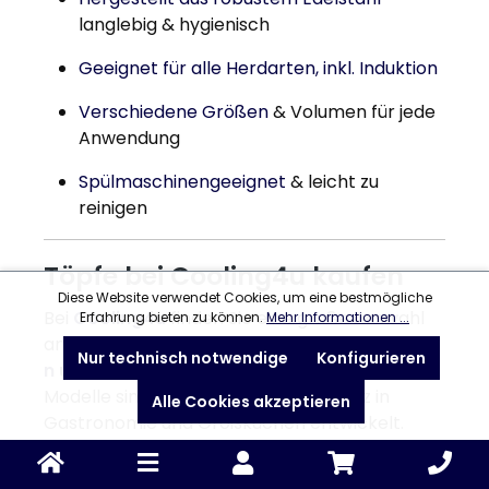
langlebig & hygienisch
Geeignet für alle Herdarten, inkl. Induktion
Verschiedene Größen
& Volumen für jede
Anwendung
Spülmaschinengeeignet
& leicht zu
reinigen
Töpfe bei Cooling4u kaufen
Diese Website verwendet Cookies, um eine bestmögliche
Bei
Cooling4u
finden Sie eine große Auswahl
Erfahrung bieten zu können.
Mehr Informationen ...
an
Kochtöpfen
,
Gemüsetöpfen
,
Bratentöpfe
Nur technisch notwendige
Konfigurieren
n
und
Fleischtöpfen
in Profi-Qualität. Alle
Modelle sind für den intensiven Einsatz in
Alle Cookies akzeptieren
Gastronomie und Großküchen entwickelt.
Jetzt den passenden
Topf kaufen
und