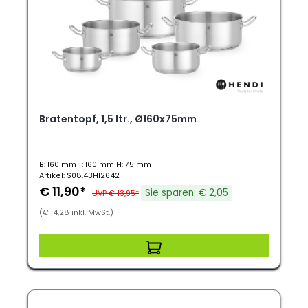
Bratentopf, 1,5 ltr., Ø160x75mm
B: 160 mm T: 160 mm H: 75 mm
Artikel: S08.43HI2642
€ 11,90*
Sie sparen: € 2,05
UVP € 13,95*
(€ 14,28 inkl. MwSt.)