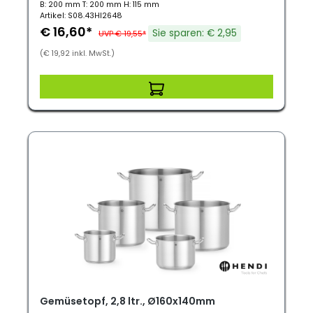
B: 200 mm T: 200 mm H: 115 mm
Artikel: S08.43HI2648
€ 16,60*
Sie sparen: € 2,95
UVP € 19,55*
(€ 19,92 inkl. MwSt.)
Gemüsetopf, 2,8 ltr., Ø160x140mm