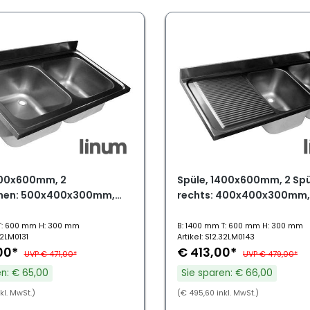
200x600mm, 2
Spüle, 1400x600mm, 2 Sp
nen: 500x400x300mm,
rechts: 400x400x300mm, 
T: 600 mm H: 300 mm
B: 1400 mm T: 600 mm H: 300 mm
32LM0131
Artikel: S12.32LM0143
00*
€ 413,00*
UVP € 471,00*
UVP € 479,00*
en: € 65,00
Sie sparen: € 66,00
kl. MwSt.)
(€ 495,60 inkl. MwSt.)