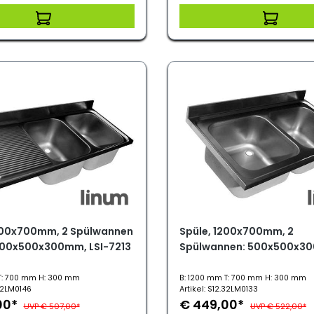
400x700mm, 2 Spülwannen
Spüle, 1200x700mm, 2
400x500x300mm, LSI-7213
Spülwannen: 500x500x3
LSI-7202
T: 700 mm H: 300 mm
B: 1200 mm T: 700 mm H: 300 mm
.32LM0146
Artikel: S12.32LM0133
00*
€ 449,00*
UVP € 507,00*
UVP € 522,00*