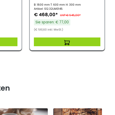
B: 1800 mm T: 600 mm H: 300 mm
Artikel: S12.32LM0145
€ 468,00*
UVP € 545,00*
Sie sparen: € 77,00
(€ 561,60 inkl. MwSt.)
ten