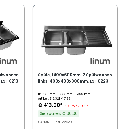
ülwannen
Spüle, 1400x600mm, 2 Spülwannen
LSI-6213
links: 400x400x300mm, LSI-6223
B: 1400 mm T: 600 mm H: 300 mm
Artikel: S12.32LM0135
€ 413,00*
UVP € 479,00*
Sie sparen: € 66,00
(€ 495,60 inkl. MwSt.)