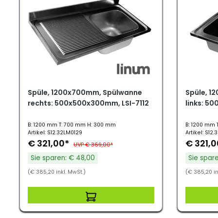
Spüle, 1200x700mm, Spülwanne
Spüle, 1
rechts: 500x500x300mm, LSI-7112
links: 5
B: 1200 mm T: 700 mm H: 300 mm
B: 1200 mm 
Artikel: S12.32LM0129
Artikel: S12
€ 321,00*
€ 321,
UVP € 369,00*
Sie sparen: € 48,00
Sie spar
(€ 385,20 inkl. MwSt.)
(€ 385,20 in