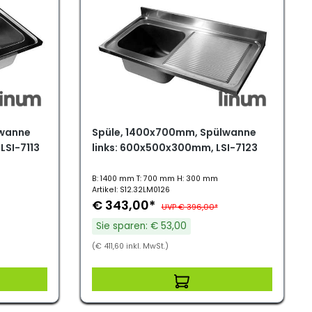
lwanne
Spüle, 1400x700mm, Spülwanne
LSI-7113
links: 600x500x300mm, LSI-7123
B: 1400 mm T: 700 mm H: 300 mm
Artikel: S12.32LM0126
€ 343,00*
UVP € 396,00*
Sie sparen: € 53,00
(€ 411,60 inkl. MwSt.)