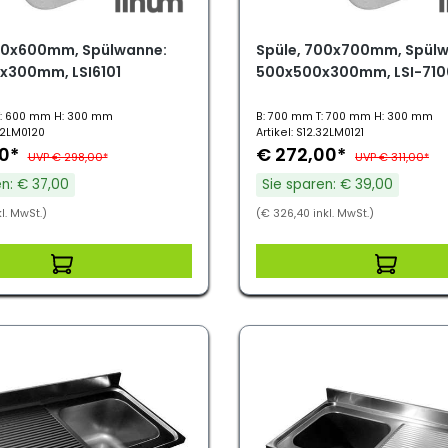
00x600mm, Spülwanne:
Spüle, 700x700mm, Spül
x300mm, LSI6101
500x500x300mm, LSI-710
T: 600 mm H: 300 mm
B: 700 mm T: 700 mm H: 300 mm
.32LM0120
Artikel: S12.32LM0121
00*
€ 272,00*
UVP € 298,00*
UVP € 311,00*
en: € 37,00
Sie sparen: € 39,00
l. MwSt.)
(€ 326,40 inkl. MwSt.)