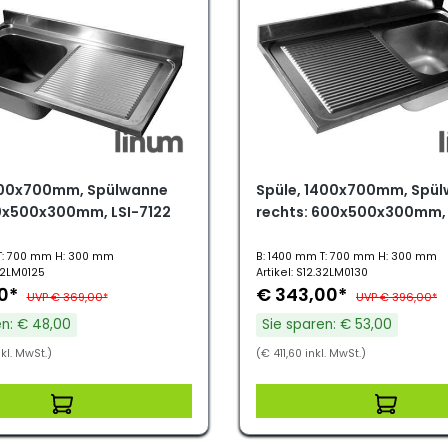
200x700mm, Spülwanne
Spüle, 1400x700mm, Spü
00x500x300mm, LSI-7122
rechts: 600x500x300mm, 
T: 700 mm H: 300 mm
B: 1400 mm T: 700 mm H: 300 mm
.32LM0125
Artikel: S12.32LM0130
00*
€ 343,00*
UVP € 369,00*
UVP € 396,00*
en: € 48,00
Sie sparen: € 53,00
kl. MwSt.)
(€ 411,60 inkl. MwSt.)