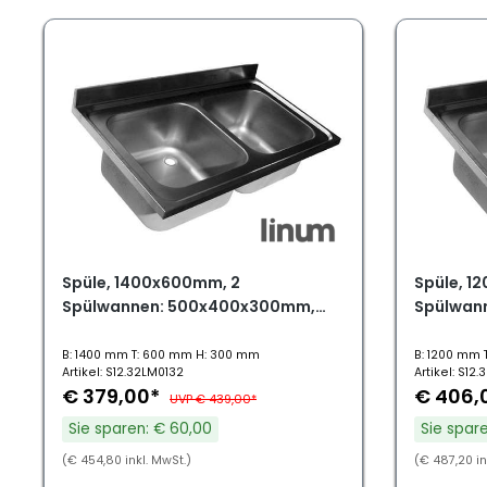
Spüle, 1400x600mm, 2
Spüle, 1
Spülwannen: 500x400x300mm,
Spülwan
LSI-6203
LSI-6202
B: 1400 mm T: 600 mm H: 300 mm
B: 1200 mm 
Artikel: S12.32LM0132
Artikel: S12.
€ 379,00*
€ 406,
UVP € 439,00*
Sie sparen: € 60,00
Sie spar
(€ 454,80 inkl. MwSt.)
(€ 487,20 in