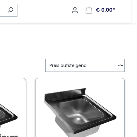
€ 0,00*