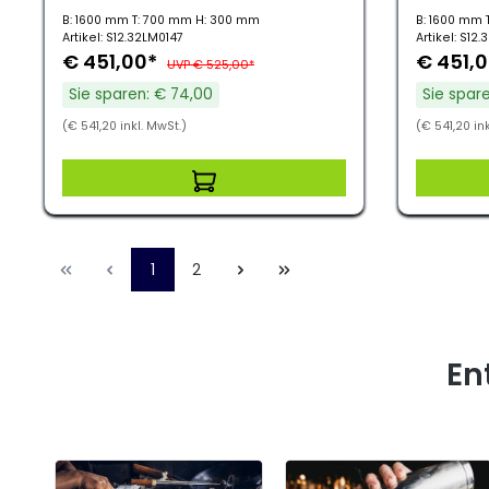
B: 1600 mm T: 700 mm H: 300 mm
B: 1600 mm 
Artikel: S12.32LM0147
Artikel: S12
€ 451,00*
€ 451,
UVP € 525,00*
Sie sparen: € 74,00
Sie spar
(€ 541,20 inkl. MwSt.)
(€ 541,20 ink
1
2
En