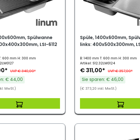
200x600mm, Spülwanne
Spüle, 1400x600mm, Spü
500x400x300mm, LSI-6112
links: 400x500x300mm, LS
T: 600 mm H: 300 mm
B: 1400 mm T: 600 mm H: 300 mm
.32LM0127
Artikel: S12.32LM0124
00*
€ 311,00*
UVP € 340,00*
UVP € 357,00*
en: € 44,00
Sie sparen: € 46,00
kl. MwSt.)
(€ 373,20 inkl. MwSt.)