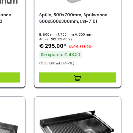
wanne:
Spüle, 800x700mm, Spülwanne:
0
600x500x300mm, LSI-7101
B: 800 mm T: 700 mm H: 300 mm
Artikel: S12.32LM0122
€ 295,00*
UVP € 338,00*
Sie sparen: € 43,00
(€ 354,00 inkl. MwSt.)