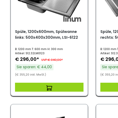
Spüle, 1200x600mm, Spülwanne
Spüle, 1
links: 500x400x300mm, LSI-6122
rechts: 
B: 1200 mm T: 600 mm H: 300 mm
B: 1200 mm 
Artikel: S12.32LM0123
Artikel: S12
€ 296,00*
€ 296,
UVP € 340,00*
Sie sparen: € 44,00
Sie spar
(€ 355,20 inkl. MwSt.)
(€ 355,20 in