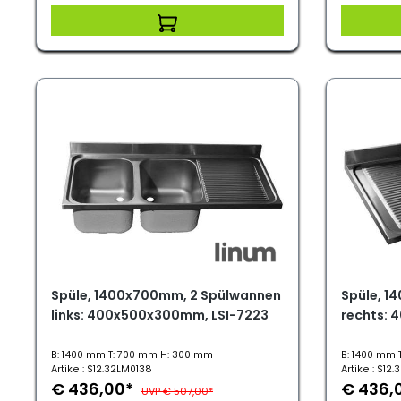
Spüle, 1400x700mm, 2 Spülwannen
Spüle, 1
links: 400x500x300mm, LSI-7223
rechts: 
B: 1400 mm T: 700 mm H: 300 mm
B: 1400 mm 
Artikel: S12.32LM0138
Artikel: S12
€ 436,00*
€ 436,
UVP € 507,00*