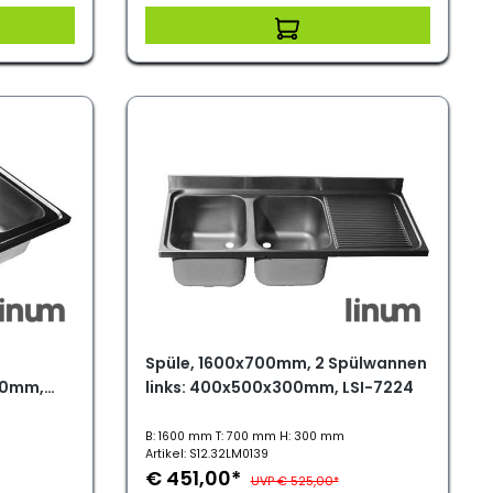
Spüle, 1600x700mm, 2 Spülwannen
00mm,
links: 400x500x300mm, LSI-7224
B: 1600 mm T: 700 mm H: 300 mm
Artikel: S12.32LM0139
€ 451,00*
UVP € 525,00*