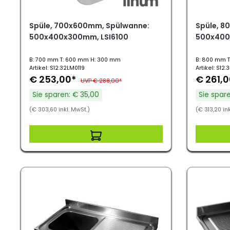
Spüle, 700x600mm, Spülwanne:
Spüle, 8
500x400x300mm, LSI6100
500x400
B: 700 mm T: 600 mm H: 300 mm
B: 800 mm 
Artikel: S12.32LM0119
Artikel: S12
€ 253,00*
€ 261,
UVP € 288,00*
Sie sparen: € 35,00
Sie spar
(€ 303,60 inkl. MwSt.)
(€ 313,20 ink