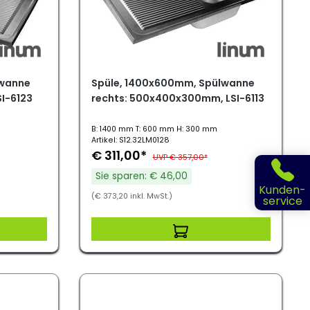
lwanne
Spüle, 1400x600mm, Spülwanne
I-6123
rechts: 500x400x300mm, LSI-6113
B: 1400 mm T: 600 mm H: 300 mm
Artikel: S12.32LM0128
€ 311,00*
UVP € 357,00*
Sie sparen: € 46,00
Kunden-
(€ 373,20 inkl. MwSt.)
service