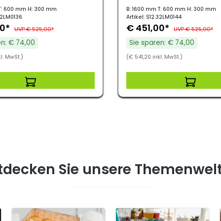
T: 600 mm H: 300 mm
B: 1600 mm T: 600 mm H: 300 mm
.32LM0136
Artikel: S12.32LM0144
00*
€ 451,00*
UVP € 525,00*
UVP € 525,00*
en: € 74,00
Sie sparen: € 74,00
l. MwSt.)
(€ 541,20 inkl. MwSt.)
tdecken Sie unsere Themenwel