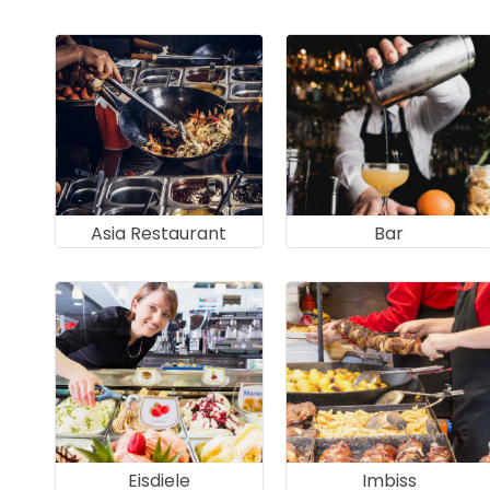
Asia Restaurant
Bar
Eisdiele
Imbiss