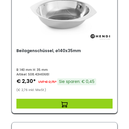
Beilagenschüssel, ø140x35mm
B: 140 mm H: 35 mm
Artikel: S08.43HI0681
€ 2,30*
Sie sparen: € 0,45
UVP € 2,75*
(€ 2,76 inkl. MwSt.)