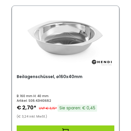
Beilagenschüssel, ø160x40mm
B: 160 mm H: 40 mm
Artikel: S08.43HI0682
€ 2,70*
Sie sparen: € 0,45
UVP € 3,15*
(€ 3,24 inkl. MwSt.)