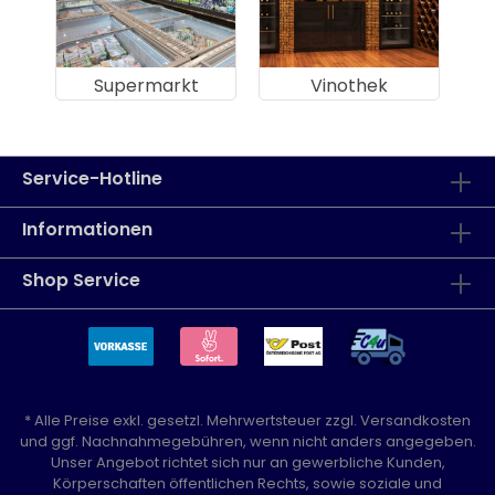
Supermarkt
Vinothek
Service-Hotline
Informationen
Shop Service
* Alle Preise exkl. gesetzl. Mehrwertsteuer zzgl.
Versandkosten
und ggf. Nachnahmegebühren, wenn nicht anders angegeben.
Unser Angebot richtet sich nur an gewerbliche Kunden,
Körperschaften öffentlichen Rechts, sowie soziale und