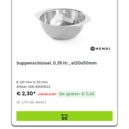
Suppenschüssel, 0,35 ltr., ø120x50mm
B: 120 mm H: 50 mm
Artikel: S08.43HI0822
€ 2,30*
Sie sparen: € 0,45
UVP € 2,75*
(€ 2,76 inkl. MwSt.)