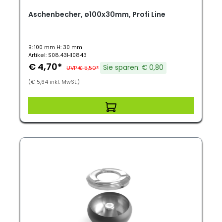
Aschenbecher, ø100x30mm, Profi Line
B: 100 mm H: 30 mm
Artikel: S08.43HI0843
€ 4,70*
Sie sparen: € 0,80
UVP € 5,50*
(€ 5,64 inkl. MwSt.)