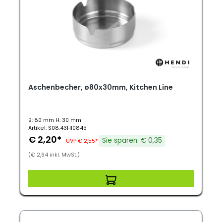
Aschenbecher, ø80x30mm, Kitchen Line
B: 80 mm H: 30 mm
Artikel: S08.43HI0845
€ 2,20*
Sie sparen: € 0,35
UVP € 2,55*
(€ 2,64 inkl. MwSt.)