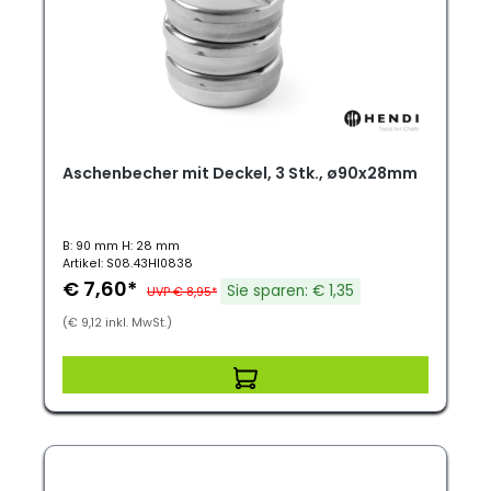
Aschenbecher mit Deckel, 3 Stk., ø90x28mm
B: 90 mm H: 28 mm
Artikel: S08.43HI0838
€ 7,60*
Sie sparen: € 1,35
UVP € 8,95*
(€ 9,12 inkl. MwSt.)