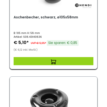
Aschenbecher, schwarz, ø105x58mm
B: 105 mm H: 58 mm
Artikel: S08.43HI0836
€ 5,10*
Sie sparen: € 0,85
UVP € 5,95*
(€ 6,12 inkl. MwSt.)