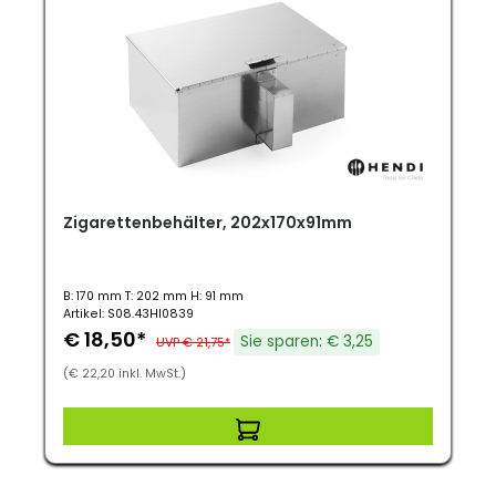
Zigarettenbehälter, 202x170x91mm
B: 170 mm T: 202 mm H: 91 mm
Artikel: S08.43HI0839
€ 18,50*
Sie sparen: € 3,25
UVP € 21,75*
(€ 22,20 inkl. MwSt.)