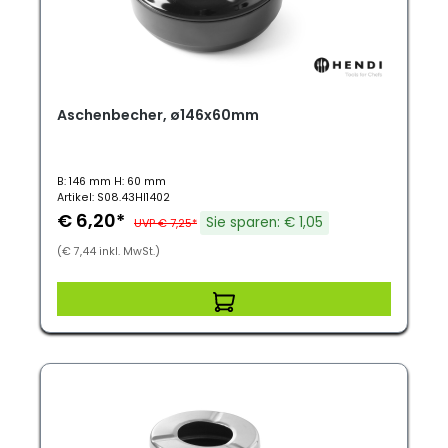
Aschenbecher, ø146x60mm
B: 146 mm H: 60 mm
Artikel: S08.43HI1402
€ 6,20*
Sie sparen: € 1,05
UVP € 7,25*
(€ 7,44 inkl. MwSt.)