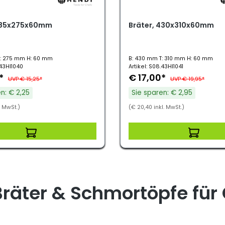
 385x275x60mm
Bräter, 430x310x60mm
T: 275 mm H: 60 mm
B: 430 mm T: 310 mm H: 60 mm
.43HI1040
Artikel: S08.43HI1041
0*
€ 17,00*
UVP € 15,25*
UVP € 19,95*
n: € 2,25
Sie sparen: € 2,95
. MwSt.)
(€ 20,40 inkl. MwSt.)
-Bräter & Schmortöpfe fü