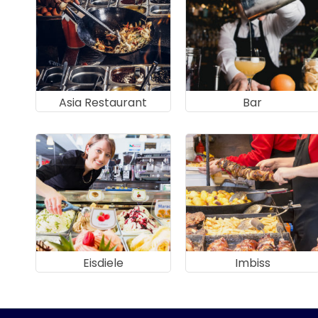
Asia Restaurant
Bar
Eisdiele
Imbiss