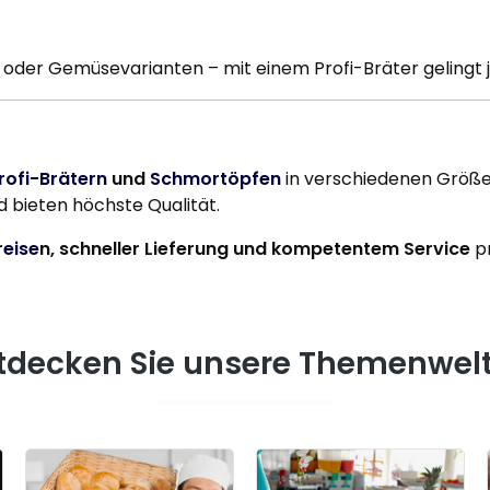
oder Gemüsevarianten – mit einem Profi-Bräter gelingt j
rofi-Brätern
und
Schmortöpfen
in verschiedenen Größen
d bieten höchste Qualität.
eise
n, schneller Lieferung und kompetentem Service
pr
tdecken Sie unsere Themenwel