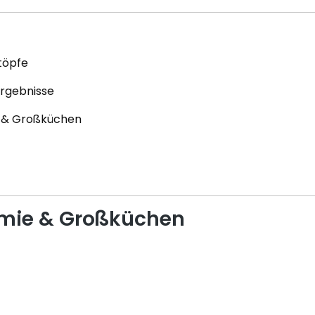
ntöpfe
ergebnisse
e & Großküchen
omie & Großküchen