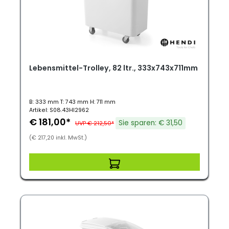
Lebensmittel-Trolley, 82 ltr., 333x743x711mm
B: 333 mm T: 743 mm H: 711 mm
Artikel: S08.43HI2962
€ 181,00*
Sie sparen: € 31,50
UVP € 212,50*
(€ 217,20 inkl. MwSt.)