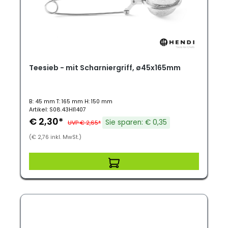
Teesieb - mit Scharniergriff, ø45x165mm
B: 45 mm T: 165 mm H: 150 mm
Artikel: S08.43HI1407
€ 2,30*
Sie sparen: € 0,35
UVP € 2,65*
(€ 2,76 inkl. MwSt.)