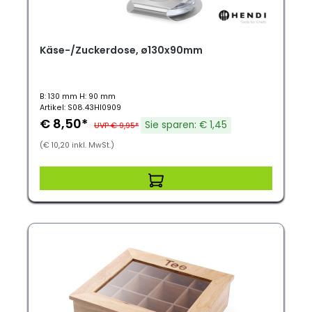
Käse-/Zuckerdose, ø130x90mm
B: 130 mm H: 90 mm
Artikel: S08.43HI0909
€ 8,50*
Sie sparen: € 1,45
UVP € 9,95*
(€ 10,20 inkl. MwSt.)