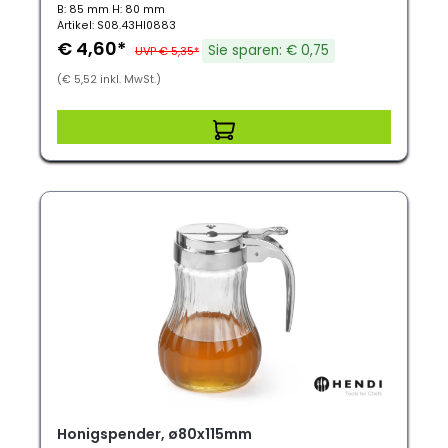
B: 85 mm H: 80 mm
Artikel: S08.43HI0883
€ 4,60*
Sie sparen: € 0,75
UVP € 5,35*
(€ 5,52 inkl. MwSt.)
Honigspender, ø80x115mm