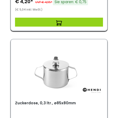
€ 4,20*
Sie sparen: € 0,75
UVP € 4,95*
(€ 5,04 inkl. MwSt.)
Zuckerdose, 0,3 ltr., ø85x80mm