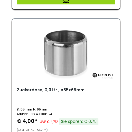
Zuckerdose, 0,3 ltr., ø85x65mm
B: 85 mm H: 65 mm
Artikel: S08.43HI0884
€ 4,00*
Sie sparen: € 0,75
UVP € 4,75*
(€ 4,80 inkl. MwSt.)