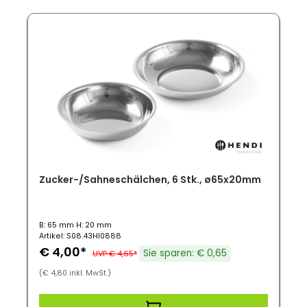
Zucker-/Sahneschälchen, 6 Stk., ø65x20mm
B: 65 mm H: 20 mm
Artikel: S08.43HI0888
€ 4,00*
Sie sparen: € 0,65
UVP € 4,65*
(€ 4,80 inkl. MwSt.)