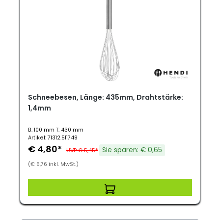
Schneebesen, Länge: 435mm, Drahtstärke:
1,4mm
B: 100 mm T: 430 mm
Artikel: 71312.511749
€ 4,80*
Sie sparen: € 0,65
UVP € 5,45*
(€ 5,76 inkl. MwSt.)