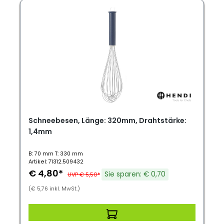
Schneebesen, Länge: 320mm, Drahtstärke:
1,4mm
B: 70 mm T: 330 mm
Artikel: 71312.509432
€ 4,80*
Sie sparen: € 0,70
UVP € 5,50*
(€ 5,76 inkl. MwSt.)