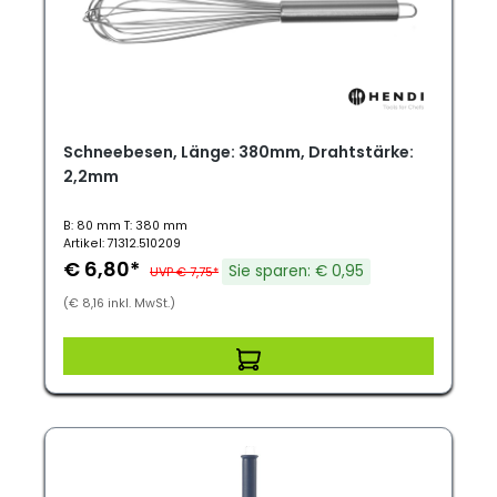
Schneebesen, Länge: 380mm, Drahtstärke:
2,2mm
B: 80 mm T: 380 mm
Artikel: 71312.510209
€ 6,80*
Sie sparen: € 0,95
UVP € 7,75*
(€ 8,16 inkl. MwSt.)