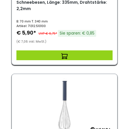
Schneebesen, Länge: 335mm, Drahtstärke:
2,2mm
B: 70 mm T: 340 mm
Artikel: 71312.510100
€ 5,90*
Sie sparen: € 0,85
UVP € 6,75*
(€ 7,08 inkl. MwSt.)