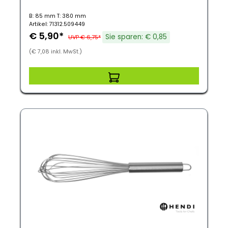
B: 85 mm T: 380 mm
Artikel: 71312.509449
€ 5,90*
Sie sparen: € 0,85
UVP € 6,75*
(€ 7,08 inkl. MwSt.)