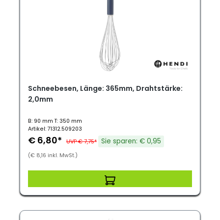
Schneebesen, Länge: 365mm, Drahtstärke:
2,0mm
B: 90 mm T: 350 mm
Artikel: 71312.509203
€ 6,80*
Sie sparen: € 0,95
UVP € 7,75*
(€ 8,16 inkl. MwSt.)