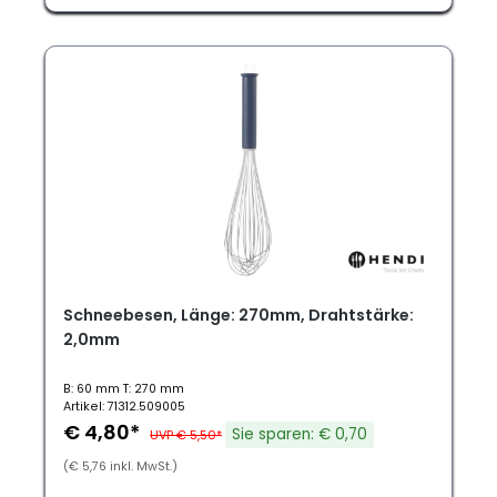
Schneebesen, Länge: 270mm, Drahtstärke:
2,0mm
B: 60 mm T: 270 mm
Artikel: 71312.509005
€ 4,80*
Sie sparen: € 0,70
UVP € 5,50*
(€ 5,76 inkl. MwSt.)