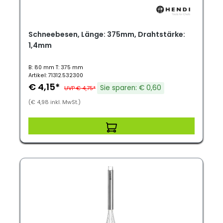
Schneebesen, Länge: 375mm, Drahtstärke:
1,4mm
B: 80 mm T: 375 mm
Artikel: 71312.532300
€ 4,15*
Sie sparen: € 0,60
UVP € 4,75*
(€ 4,98 inkl. MwSt.)