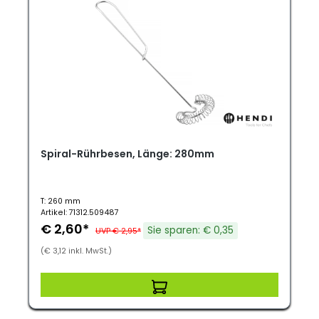
Spiral-Rührbesen, Länge: 280mm
T: 260 mm
Artikel: 71312.509487
€ 2,60*
Sie sparen: € 0,35
UVP € 2,95*
(€ 3,12 inkl. MwSt.)