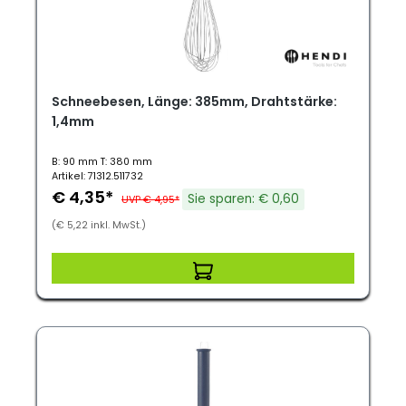
Schneebesen, Länge: 385mm, Drahtstärke:
1,4mm
B: 90 mm T: 380 mm
Artikel: 71312.511732
€ 4,35*
Sie sparen: € 0,60
UVP € 4,95*
(€ 5,22 inkl. MwSt.)