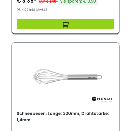
€ 3,35*
Sie sparen: € 0,50
UVP € 3,85*
(€ 4,02 inkl. MwSt.)
Schneebesen, Länge: 330mm, Drahtstärke:
1,4mm