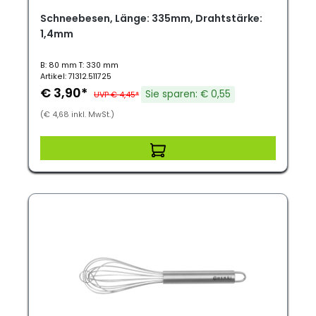
Schneebesen, Länge: 335mm, Drahtstärke:
1,4mm
B: 80 mm T: 330 mm
Artikel: 71312.511725
€ 3,90*
Sie sparen: € 0,55
UVP € 4,45*
(€ 4,68 inkl. MwSt.)