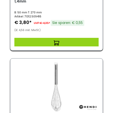
1,4mm
B: 50 mm T: 270 mm
Artikel: 71312.509418
€ 3,80*
Sie sparen: € 0,55
UVP € 4,35*
(€ 4,56 inkl. MwSt.)