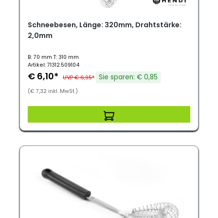
Schneebesen, Länge: 320mm, Drahtstärke:
2,0mm
B: 70 mm T: 310 mm
Artikel: 71312.509104
€ 6,10*
Sie sparen: € 0,85
UVP € 6,95*
(€ 7,32 inkl. MwSt.)