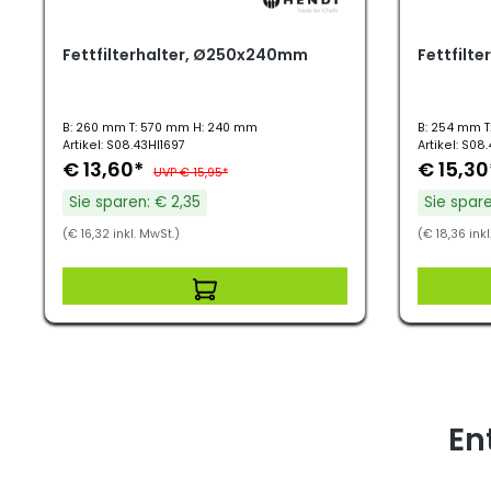
Fettfilterhalter, Ø250x240mm
Fettfilt
B: 260 mm T: 570 mm H: 240 mm
B: 254 mm 
Artikel: S08.43HI1697
Artikel: S08
€ 13,60*
€ 15,3
UVP € 15,95*
Sie sparen: € 2,35
Sie spare
(€ 16,32 inkl. MwSt.)
(€ 18,36 inkl
En