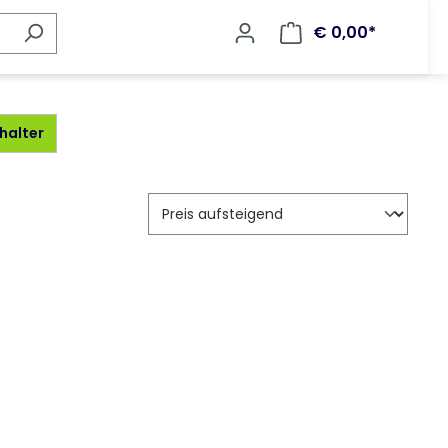
€ 0,00*
rhalter