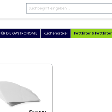
 FÜR DIE GASTRONOMIE
Küchenartikel
Fettfilter & Fettfilte