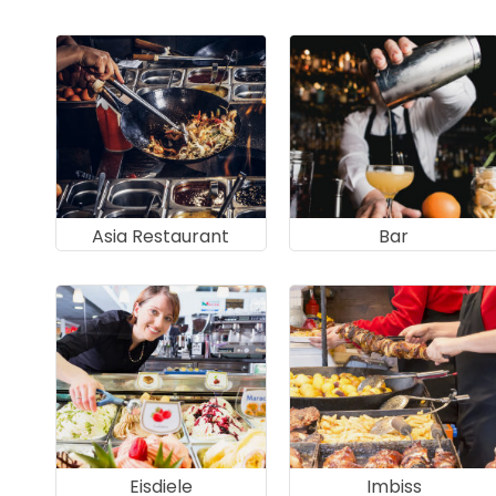
Asia Restaurant
Bar
Eisdiele
Imbiss