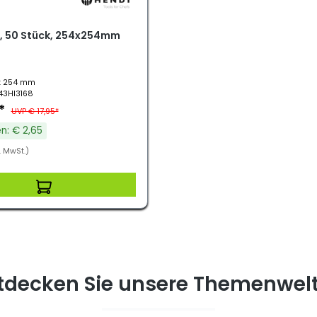
er, 50 Stück, 254x254mm
T: 254 mm
.43HI3168
0*
UVP € 17,95*
n: € 2,65
. MwSt.)
tdecken Sie unsere Themenwel