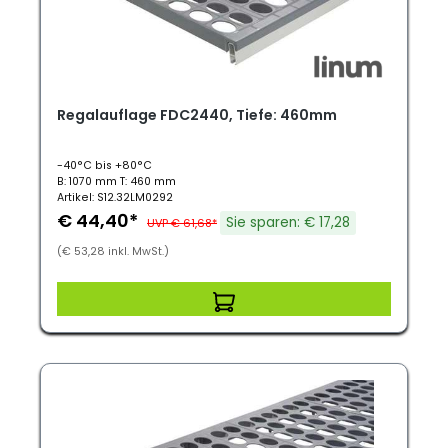
Regalauflage FDC2440, Tiefe: 460mm
-40°C bis +80°C
B: 1070 mm T: 460 mm
Artikel: S12.32LM0292
€ 44,40*
Sie sparen: € 17,28
UVP € 61,68*
(€ 53,28 inkl. MwSt.)