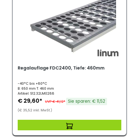
Regalauflage FDC2400, Tiefe: 460mm
-40°C bis +80°C
B: 650 mm T: 460 mm
Artikel: S12.32LM0288
€ 29,60*
Sie sparen: € 11,52
UVP € 41,12*
(€ 35,52 inkl. MwSt.)