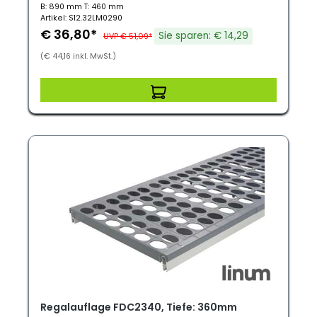
B: 890 mm T: 460 mm
Artikel: S12.32LM0290
€ 36,80*
Sie sparen: € 14,29
UVP € 51,09*
(€ 44,16 inkl. MwSt.)
Regalauflage FDC2340, Tiefe: 360mm