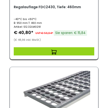
Regalauflage FDC2430, Tiefe: 460mm
-40°C bis +80°C
B: 950 mm T: 460 mm
Artikel: S12.32LM0291
€ 40,80*
Sie sparen: € 15,84
UVP € 56,64*
(€ 48,96 inkl. MwSt.)