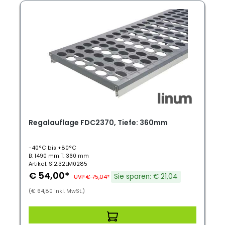
Regalauflage FDC2370, Tiefe: 360mm
-40°C bis +80°C
B: 1490 mm T: 360 mm
Artikel: S12.32LM0285
€ 54,00*
Sie sparen: € 21,04
UVP € 75,04*
(€ 64,80 inkl. MwSt.)