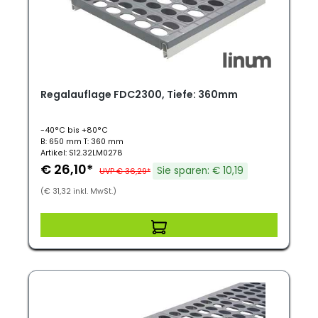
Regalauflage FDC2300, Tiefe: 360mm
-40°C bis +80°C
B: 650 mm T: 360 mm
Artikel: S12.32LM0278
€ 26,10*
Sie sparen: € 10,19
UVP € 36,29*
(€ 31,32 inkl. MwSt.)