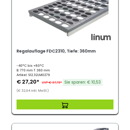
Regalauflage FDC2310, Tiefe: 360mm
-40°C bis +80°C
B: 770 mm T: 360 mm
Artikel: S12.32LM0279
€ 27,20*
Sie sparen: € 10,53
UVP € 37,73*
(€ 32,64 inkl. MwSt.)