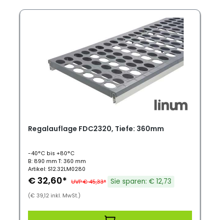
Regalauflage FDC2320, Tiefe: 360mm
-40°C bis +80°C
B: 890 mm T: 360 mm
Artikel: S12.32LM0280
€ 32,60*
Sie sparen: € 12,73
UVP € 45,33*
(€ 39,12 inkl. MwSt.)