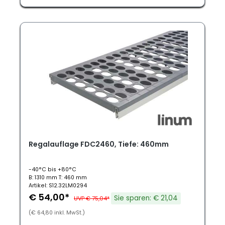
Regalauflage FDC2460, Tiefe: 460mm
-40°C bis +80°C
B: 1310 mm T: 460 mm
Artikel: S12.32LM0294
€ 54,00*
Sie sparen: € 21,04
UVP € 75,04*
(€ 64,80 inkl. MwSt.)