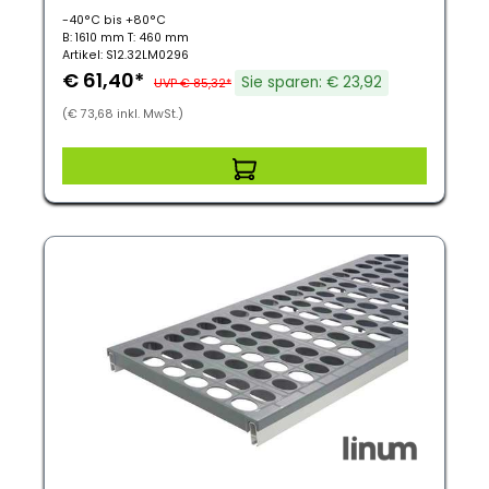
-40°C bis +80°C
B: 1610 mm T: 460 mm
Artikel: S12.32LM0296
€ 61,40*
Sie sparen: € 23,92
UVP € 85,32*
(€ 73,68 inkl. MwSt.)