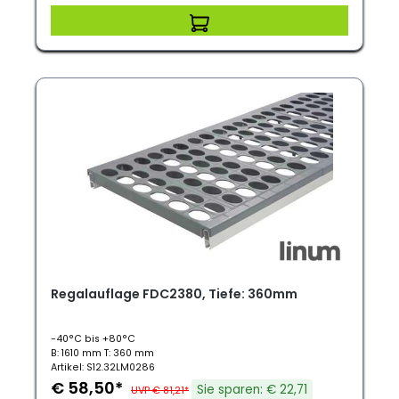
Regalauflage FDC2380, Tiefe: 360mm
-40°C bis +80°C
B: 1610 mm T: 360 mm
Artikel: S12.32LM0286
€ 58,50*
Sie sparen: € 22,71
UVP € 81,21*