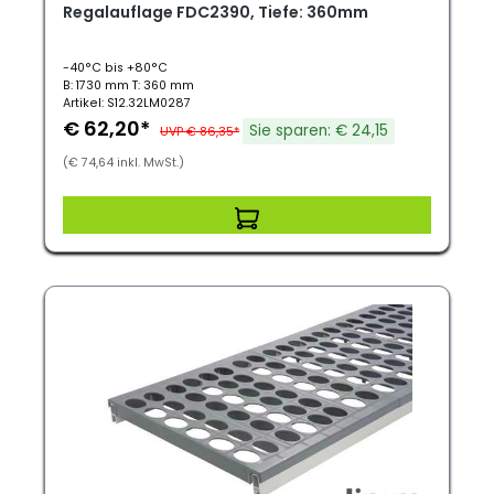
Regalauflage FDC2390, Tiefe: 360mm
-40°C bis +80°C
B: 1730 mm T: 360 mm
Artikel: S12.32LM0287
€ 62,20*
Sie sparen: € 24,15
UVP € 86,35*
(€ 74,64 inkl. MwSt.)