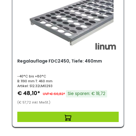
Regalauflage FDC2450, Tiefe: 460mm
-40°C bis +80°C
B: 1190 mm T: 460 mm
Artikel: S12.32LM0293
€ 48,10*
Sie sparen: € 18,72
UVP € 66,82*
(€ 57,72 inkl. MwSt.)