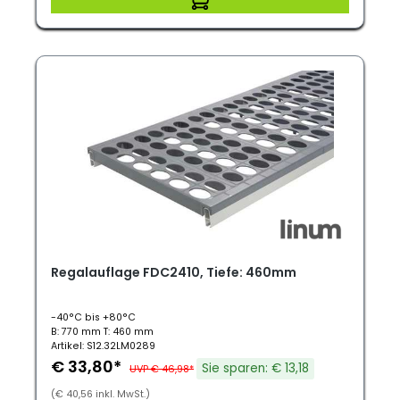
Regalauflage FDC2410, Tiefe: 460mm
-40°C bis +80°C
B: 770 mm T: 460 mm
Artikel: S12.32LM0289
€ 33,80*
Sie sparen: € 13,18
UVP € 46,98*
(€ 40,56 inkl. MwSt.)