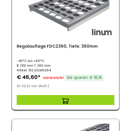
Regalauflage FDC2360, Tiefe: 360mm
-40°C bis +80°C
B: 1310 mm T: 360 mm
Artikel: S12.32LM0284
€ 46,60*
Sie sparen: € 18,16
UVP € 64,76*
(€ 55,92 inkl. MwSt.)