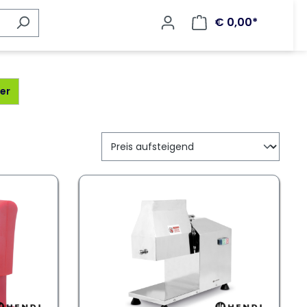
€ 0,00*
er