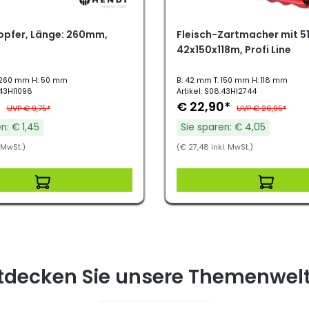
lopfer, Länge: 260mm,
Fleisch-Zartmacher mit 51
42x150x118m, Profi Line
 260 mm H: 50 mm
B: 42 mm T: 150 mm H: 118 mm
.43HI1098
Artikel: S08.43HI2744
*
€ 22,90*
UVP € 9,75*
UVP € 26,95*
n: € 1,45
Sie sparen: € 4,05
. MwSt.)
(€ 27,48 inkl. MwSt.)
tdecken Sie unsere Themenwel