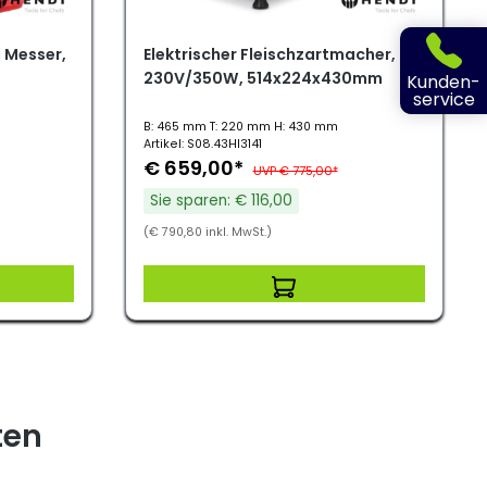
 Messer,
Elektrischer Fleischzartmacher,
230V/350W, 514x224x430mm
Kunden-
service
B: 465 mm T: 220 mm H: 430 mm
Artikel: S08.43HI3141
€ 659,00*
UVP € 775,00*
Sie sparen: € 116,00
(€ 790,80 inkl. MwSt.)
ten