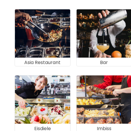
Asia Restaurant
Bar
Eisdiele
Imbiss