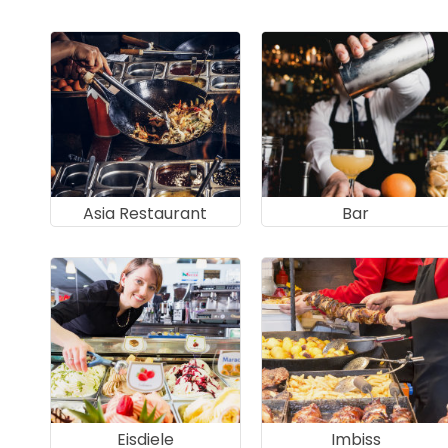
Asia Restaurant
Bar
Eisdiele
Imbiss