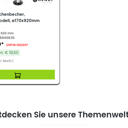
chenbecher,
odell, ø170x920mm
: 920 mm
.43HI0835
0*
UVP € 132,50*
n: € 19,50
l. MwSt.)
tdecken Sie unsere Themenwel