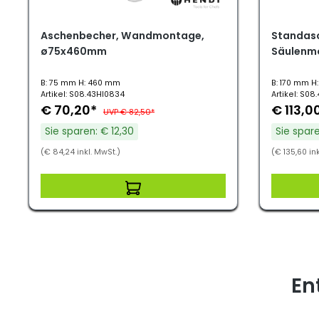
Aschenbecher, Wandmontage,
Standas
ø75x460mm
Säulenm
B: 75 mm H: 460 mm
B: 170 mm H
Artikel: S08.43HI0834
Artikel: S08
€ 70,20*
€ 113,0
UVP € 82,50*
Sie sparen: € 12,30
Sie spare
(€ 84,24 inkl. MwSt.)
(€ 135,60 ink
En