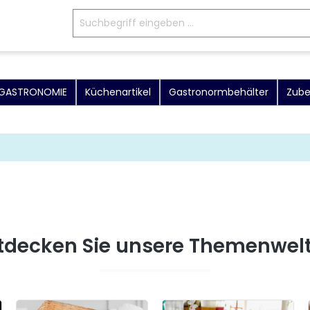
E GASTRONOMIE
Küchenartikel
Gastronormbehälter
Zube
tdecken Sie unsere Themenwel