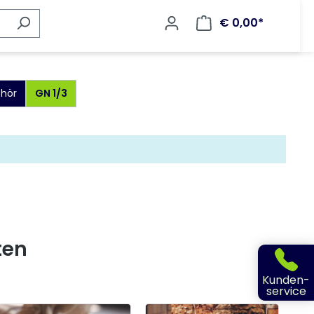
€ 0,00*
hör
GN 1/3
ten
Kunden-
service