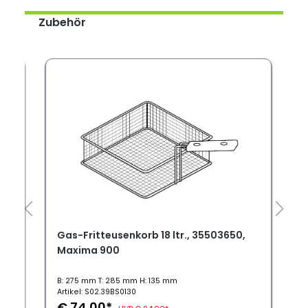
Zubehör
.
Gas-Fritteusenkorb 18 ltr., 35503650,
Maxima 900
B: 275 mm T: 285 mm H: 135 mm
Artikel: S02.39BS0130
A
€ 74,00*