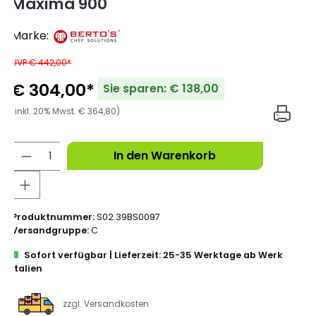
Maxima 900
Marke:
UVP € 442,00*
€ 304,00*
Sie sparen: € 138,00
(inkl. 20% Mwst. € 364,80)
In den Warenkorb
Produktnummer:
S02.39BS0097
Versandgruppe:
C
Sofort verfügbar | Lieferzeit: 25-35 Werktage ab Werk
Italien
zzgl. Versandkosten