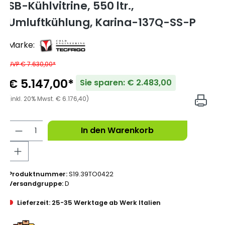
SB-Kühlvitrine, 550 ltr.,
Umluftkühlung, Karina-137Q-SS-P
Marke:
UVP € 7.630,00*
€ 5.147,00*
Sie sparen: € 2.483,00
(inkl. 20% Mwst. € 6.176,40)
In den Warenkorb
Produktnummer:
S19.39TO0422
Versandgruppe:
D
Lieferzeit: 25-35 Werktage ab Werk Italien