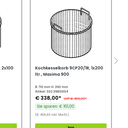
 2x100
Kochkesselkorb 9CP20/1R, 1x200
K
ltr., Maxima 900
l
B: 710 mm H: 390 mm
B
Artikel: S02.39BS0104
Ar
€ 338,00*
€
UVP € 499,00*
Sie sparen: € 161,00
(€ 405,60 inkl. MwSt.)
(€