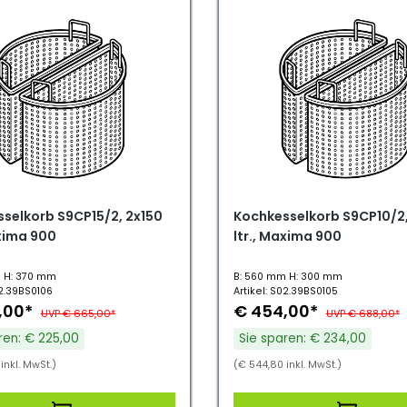
selkorb S9CP15/2, 2x150
Kochkesselkorb S9CP10/2,
axima 900
ltr., Maxima 900
 H: 370 mm
B: 560 mm H: 300 mm
02.39BS0106
Artikel: S02.39BS0105
,00*
€ 454,00*
UVP € 665,00*
UVP € 688,00*
ren: € 225,00
Sie sparen: € 234,00
inkl. MwSt.)
(€ 544,80 inkl. MwSt.)