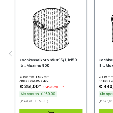
Kochkesselkorb S9CP15/1, 1x150
Kochkes
ltr., Maxima 900
ltr., M
B: 560 mm H: 570 mm
B: 560 mm
Artikel: S02.39BS0102
Artikel: S
€ 351,00*
€ 440
UVP € 520,00*
Sie sparen: € 169,00
Sie spa
(€ 421,20 inkl. MwSt.)
(€ 528,00 