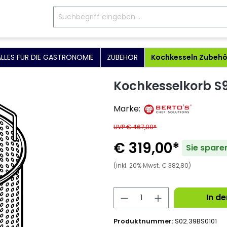
ALLES FÜR DIE GASTRONOMIE
ZUBEHÖR
Kochkesseln Zubehö
Kochkesselkorb S9C
Marke:
UVP € 467,00*
€ 319,00*
Sie spare
(inkl. 20% Mwst. € 382,80)
In d
Produktnummer:
S02.39BS0101