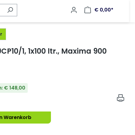
€ 0,00*
r
P10/1, 1x100 ltr., Maxima 900
n: € 148,00
en Warenkorb