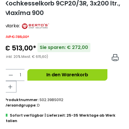
Kochkesselkorb 9CP20/3R, 3x200 ltr.,
Maxima 900
Marke:
UVP € 785,00*
€ 513,00*
Sie sparen: € 272,00
(inkl. 20% Mwst. € 615,60)
In den Warenkorb
Produktnummer:
S02.39BS0112
Versandgruppe:
D
Sofort verfügbar | Lieferzeit: 25-35 Werktage ab Werk
Italien