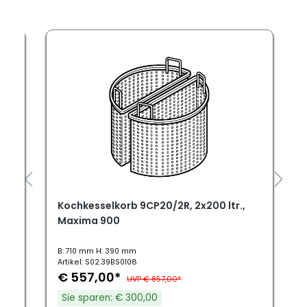
Kochkesselkorb 9CP20/2R, 2x200 ltr.,
Maxima 900
B: 710 mm H: 390 mm
Artikel: S02.39BS0108
€ 557,00*
UVP € 857,00*
Sie sparen: € 300,00