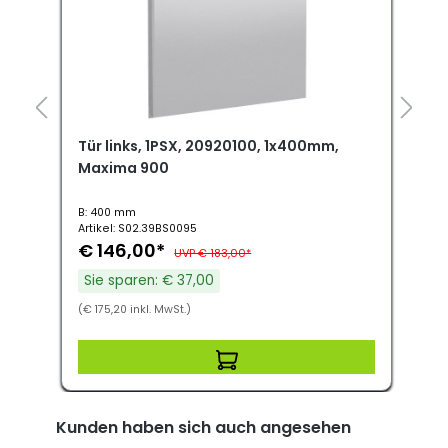
Tür links, 1PSX, 20920100, 1x400mm,
T
Maxima 900
B: 400 mm
B
Artikel: S02.39BS0095
A
€ 146,00*
UVP € 183,00*
Sie sparen: € 37,00
(€ 175,20 inkl. MwSt.)
(
Kunden haben sich auch angesehen