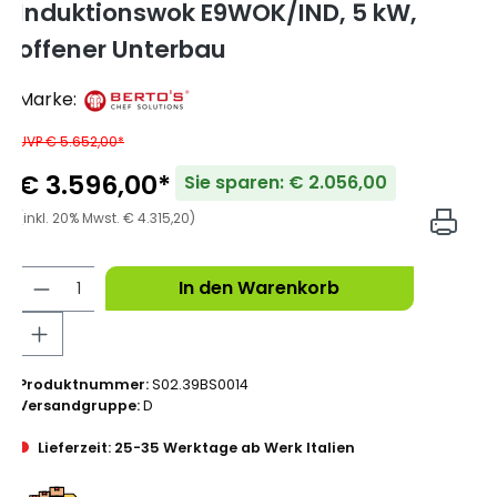
Induktionswok E9WOK/IND, 5 kW,
offener Unterbau
Marke:
UVP € 5.652,00*
€ 3.596,00*
Sie sparen: € 2.056,00
(inkl. 20% Mwst. € 4.315,20)
In den Warenkorb
Produktnummer:
S02.39BS0014
Versandgruppe:
D
Lieferzeit: 25-35 Werktage ab Werk Italien