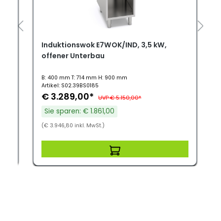
n
Induktionswok E7WOK/IND, 3,5 kW,
offener Unterbau
B: 400 mm T: 714 mm H: 900 mm
Artikel: S02.39BS0185
€ 3.289,00*
UVP € 5.150,00*
Sie sparen: € 1.861,00
(€ 3.946,80 inkl. MwSt.)