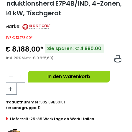
Induktionsherd E7P4B/IND, 4-Zonen,
14 kW, Tischgerät
Marke:
UVP € 13.178,00*
€ 8.188,00*
Sie sparen: € 4.990,00
(inkl. 20% Mwst. € 9.825,60)
In den Warenkorb
Produktnummer:
S02.39BS0181
Versandgruppe:
D
Lieferzeit: 25-35 Werktage ab Werk Italien