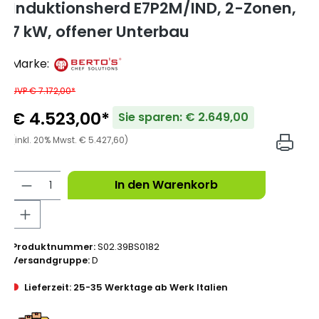
Induktionsherd E7P2M/IND, 2-Zonen,
7 kW, offener Unterbau
Marke:
UVP € 7.172,00*
€ 4.523,00*
Sie sparen: € 2.649,00
(inkl. 20% Mwst. € 5.427,60)
In den Warenkorb
Produktnummer:
S02.39BS0182
Versandgruppe:
D
Lieferzeit: 25-35 Werktage ab Werk Italien