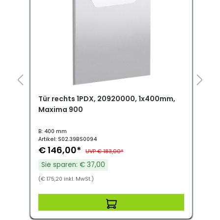
Tür rechts 1PDX, 20920000, 1x400mm,
T
Maxima 900
B: 400 mm
B
Artikel: S02.39BS0094
A
€ 146,00*
UVP € 183,00*
Sie sparen: € 37,00
(€ 175,20 inkl. MwSt.)
(