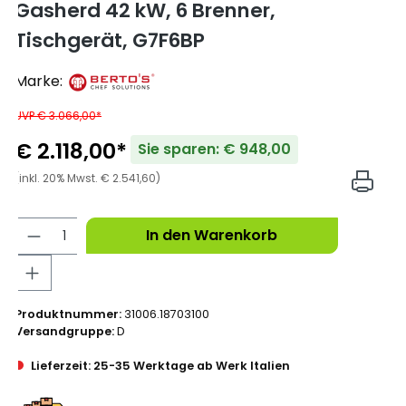
Gasherd 42 kW, 6 Brenner,
Tischgerät, G7F6BP
Marke:
UVP € 3.066,00*
€ 2.118,00*
Sie sparen: € 948,00
(inkl. 20% Mwst. € 2.541,60)
In den Warenkorb
Produktnummer:
31006.18703100
Versandgruppe:
D
Lieferzeit: 25-35 Werktage ab Werk Italien