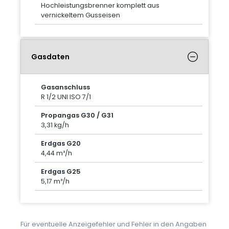
Hochleistungsbrenner komplett aus
vernickeltem Gusseisen
Gasdaten
Gasanschluss
R 1/2 UNI ISO 7/1
Propangas G30 / G31
3,31 kg/h
Erdgas G20
4,44 m³/h
Erdgas G25
5,17 m³/h
Für eventuelle Anzeigefehler und Fehler in den Angaben