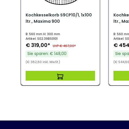
Kochkesselkorb S9CP10/1, 1x100
Kochke
ltr., Maxima 900
ltr., M
B: 560 mm H: 300 mm
B: 560 m
Artikel: S02.39BS0101
Artikel: 
€ 319,00*
€ 454
UVP € 467,00*
Sie sparen: € 148,00
Sie sp
(€ 382,80 inkl. MwSt.)
(€ 544,80 