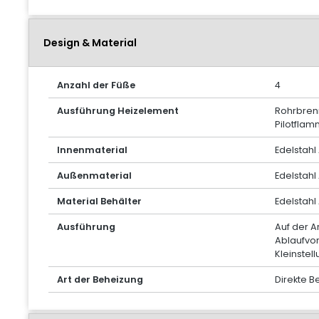
Design & Material
Anzahl der Füße
4
Ausführung Heizelement
Rohrbrenn
Pilotflam
Innenmaterial
Edelstahl 
Außenmaterial
Edelstahl 
Material Behälter
Edelstahl 
Ausführung
Auf der A
Ablaufvor
Kleinstell
Art der Beheizung
Direkte B