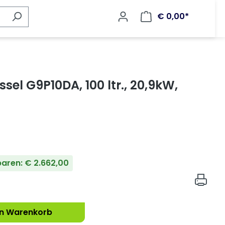
€ 0,00*
el G9P10DA, 100 ltr., 20,9kW,
paren: € 2.662,00
en Warenkorb