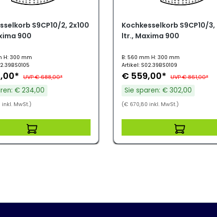
sselkorb S9CP10/2, 2x100
Kochkesselkorb S9CP10/3,
axima 900
ltr., Maxima 900
m H: 300 mm
B: 560 mm H: 300 mm
S02.39BS0105
Artikel: S02.39BS0109
,00*
€ 559,00*
UVP € 688,00*
UVP € 861,00*
aren: € 234,00
Sie sparen: € 302,00
inkl. MwSt.)
(€ 670,80 inkl. MwSt.)