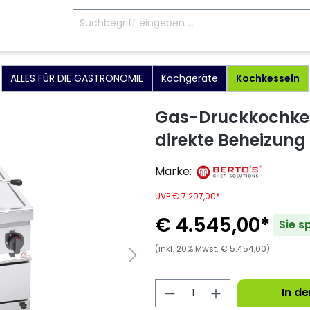
ALLES FÜR DIE GASTRONOMIE
Kochgeräte
Kochkesseln
Gas-Druckkochkess
direkte Beheizung
Marke:
UVP € 7.207,00*
€ 4.545,00*
Sie s
(inkl. 20% Mwst. € 5.454,00)
In d