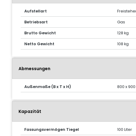
Aufstellart
Freisteh
Betriebsart
Gas
Brutto Gewicht
128 kg
Netto Gewicht
108 kg
Abmessungen
Außenmaße (B x T x H)
800 x 90
Kapazität
Fassungsvermögen Tiegel
100 Liter