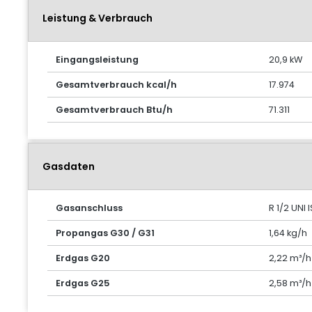
Leistung & Verbrauch
Eingangsleistung
20,9 kW
Gesamtverbrauch kcal/h
17.974
Gesamtverbrauch Btu/h
71.311
Gasdaten
Gasanschluss
R 1/2 UNI 
Propangas G30 / G31
1,64 kg/h
Erdgas G20
2,22 m³/h
Erdgas G25
2,58 m³/h