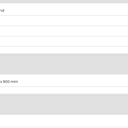
end
0 x 900 mm