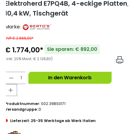
Elektroherd E7PQ4B, 4-eckige Platten,
10,4 kW, Tischgerät
Marke:
UVP € 2.666,00*
€ 1.774,00*
Sie sparen: € 892,00
(inkl. 20% Mwst. € 2.128,80)
In den Warenkorb
Produktnummer:
S02.39BS0171
Versandgruppe:
D
Lieferzeit: 25-35 Werktage ab Werk Italien