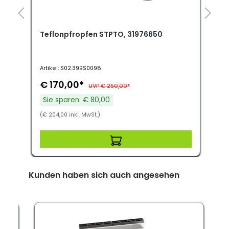
Teflonpfropfen STPTO, 31976650
S
Artikel: S02.39BS0098
A
€ 170,00*
UVP € 250,00*
Sie sparen: € 80,00
(€ 204,00 inkl. MwSt.)
(
Kunden haben sich auch angesehen