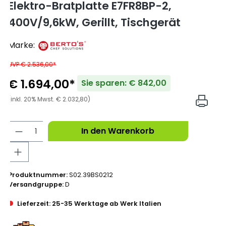
Elektro-Bratplatte E7FR8BP-2,
400V/9,6kW, Gerillt, Tischgerät
Marke:
UVP € 2.536,00*
€ 1.694,00*
Sie sparen: € 842,00
(inkl. 20% Mwst. € 2.032,80)
In den Warenkorb
Produktnummer:
S02.39BS0212
Versandgruppe:
D
Lieferzeit: 25-35 Werktage ab Werk Italien