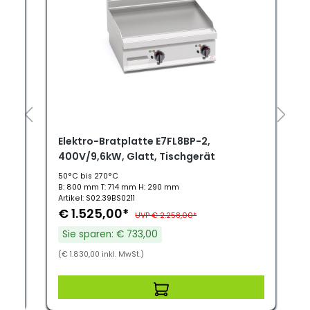
/2
Elektro-Bratplatte E7FL8BP-2,
400V/9,6kW, Glatt, Tischgerät
50°C bis 270°C
B: 800 mm T: 714 mm H: 290 mm
Artikel: S02.39BS0211
€ 1.525,00*
UVP € 2.258,00*
Sie sparen: € 733,00
(€ 1.830,00 inkl. MwSt.)